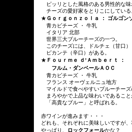
ピッリとした風格のある男性的な味
チーズの愛好家をとりこにしている
★
Ｇｏｒｇｏｎｚｏｌａ ： ゴルゴン
青カビチーズ ・ 牛乳
イタリア 北部
世界三大ブルーチーズの一つ。
このチーズには、ドルチェ（甘口）
ピカンテ（辛口）がある。
★
Ｆｏｕｒｍｅ ｄ’Ａｍｂｅｒｔ ：
フルム・ダンベールＡＯＣ
青カビチーズ ・ 牛乳
フランス オーヴェルニュ地方
マイルドで食べやすいブルーチーズ
まろやかで上品な味わいであること
「高貴なブルー」と呼ばれる。
赤ワインが進みます・・・
どれも、それぞれに美味しいですが、
やっぱり、
ロックフォール
かな？