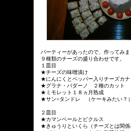
パーティーがあったので、作ってみま
９種類のチーズの盛り合わせです。
１皿目
★チーズの味噌漬け
★にんにくとペッパー入りチーズカナ
★グラナ・パダーノ ２種のカット
★ミモレット１８ヵ月熟成
★サン=タンドレ （ケーキみたい？
２皿目
★カマンベールとピクルス
★きゅうりといくら（チーズとは関係