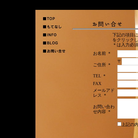
下記の項目
をクリック
＊は入力必
お名前 ＊
〒
ご住所 ＊
TEL ＊
FAX
メールアド
レス ＊
お問い合わ
せ内容 ＊
上記の