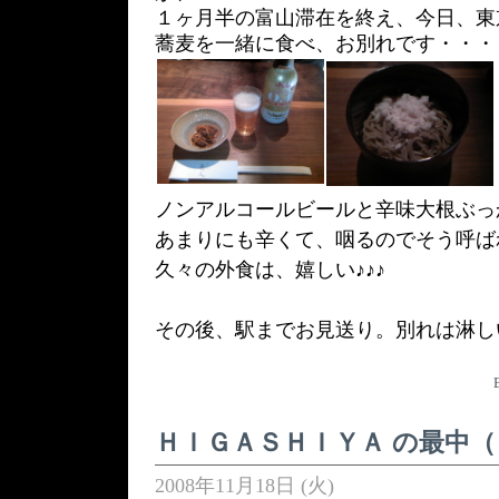
１ヶ月半の富山滞在を終え、今日、東
蕎麦を一緒に食べ、お別れです・・・
ノンアルコールビールと辛味大根ぶっ
あまりにも辛くて、咽るのでそう呼ば
久々の外食は、嬉しい♪♪♪
その後、駅までお見送り。別れは淋し
ＨＩＧＡＳＨＩＹＡ の最中
2008年11月18日 (火)