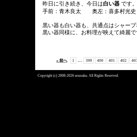
昨日に引き続き、今日は
白い器
です
手前：青木良太 奥左：喜多村光史
黒い器も白い器も、共通点はシャープ
黒い器同様に、お料理が映えて綺麗で
…
« 前へ
1
399
400
401
402
40
Copyright (c) 2008-2026 nousaku. All Rights Reserved.