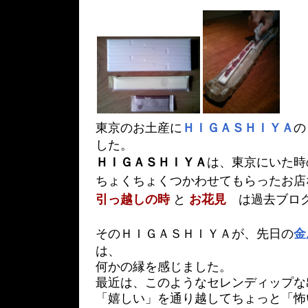
東京のお土産に
ＨＩＧＡＳＨＩＹＡ
の
した。
ＨＩＧＡＳＨＩＹＡ
は、東京にいた時
ちょくちょくつかわせてもらったお店
引っ越しの時
と
お花見
は過去ブログ
そのＨＩＧＡＳＨＩＹＡが、先日の
金
は、
何かの縁を感じました。
最近は、このようなセレンディップな
「嬉しい」を通り越してちょっと「怖