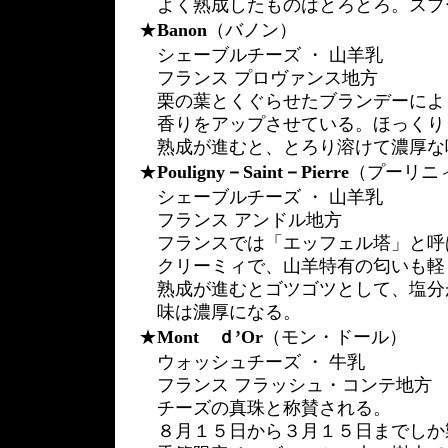
よく熟成したものはとろとろ。スプ
★
Banon
（バノン）
シェーブルチーズ ・ 山羊乳
フランス プロヴァンス地方
栗の葉とくぐらせたブランデーによ
香りをアップさせている。ほっくり
熟成が進むと、とろり溶けて濃厚な
★
Pouligny－Saint－Pierre
（プーリニ
シェーブルチーズ ・ 山羊乳
フランス アンドル地方
フランスでは「エッフェル塔」と呼
クリーミィで、山羊特有の匂いも軽
熟成が進むとゴツゴツとして、塩分
味は濃厚になる。
★
Mont ｄ’Or
（モン・ドール）
ウォッシュチーズ ・ 牛乳
フランス フラッシュ・コンテ地方
チーズの真珠と称賛される。
８月１５日から３月１５日までしか