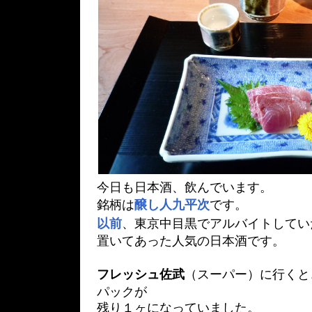
今日も日本酒、飲んでいます。
銘柄は
醸し人九平次
です。
以前
、東京中目黒でアルバイトしてい
置いてあった人気の日本酒です。
フレッシュ佐武
（スーパー）に行くと
パックが
残り１ヶになっていました。