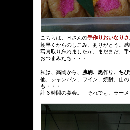
こちらは、Ｈさんの
手作りおいなりさ
朝早くからのしこみ、ありがとう。感
写真取り忘れましたが、まだまだ、手
おつまみたち・・・
私は、高岡から、
勝駒、黒作り、ちび
他、シャンパン、ワイン、焼酎、山の
も・・・
計６時間の宴会。 それでも、ラーメ