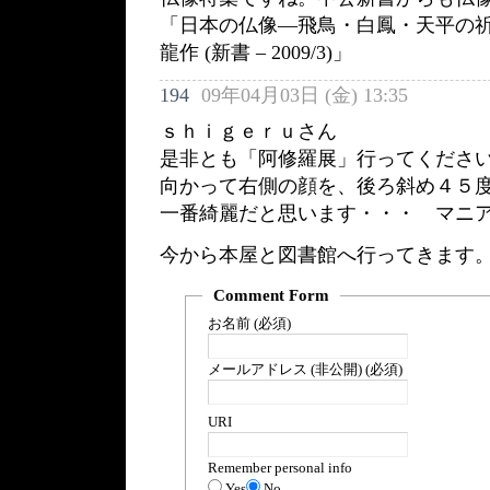
「日本の仏像―飛鳥・白鳳・天平の祈り
龍作 (新書 – 2009/3)」
194
09年04月03日 (金) 13:35
ｓｈｉｇｅｒｕさん
是非とも「阿修羅展」行ってくださ
向かって右側の顔を、後ろ斜め４５
一番綺麗だと思います・・・ マニ
今から本屋と図書館へ行ってきます
Comment Form
お名前 (必須)
メールアドレス (非公開) (必須)
URI
Remember personal info
Yes
No