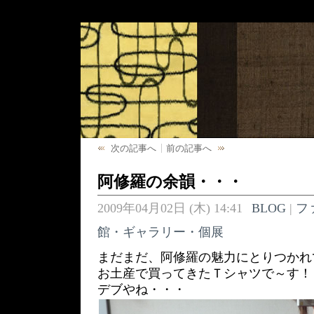
次の記事へ
前の記事へ
阿修羅の余韻・・・
2009年04月02日 (木) 14:41
BLOG
|
フ
館・ギャラリー・個展
まだまだ、阿修羅の魅力にとりつかれ
お土産で買ってきたＴシャツで～す！
デブやね・・・