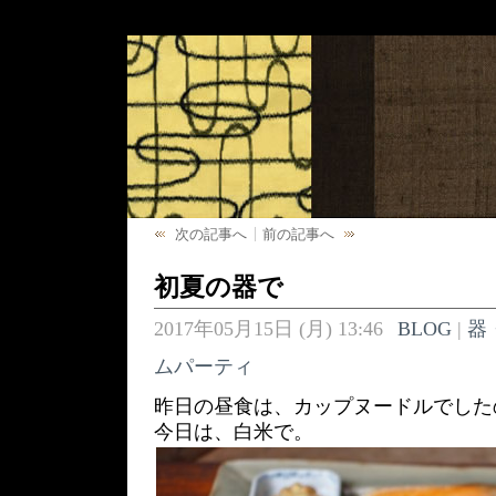
次の記事へ
前の記事へ
初夏の器で
2017年05月15日 (月) 13:46
BLOG
|
器
ムパーティ
昨日の昼食は、カップヌードルでした
今日は、白米で。