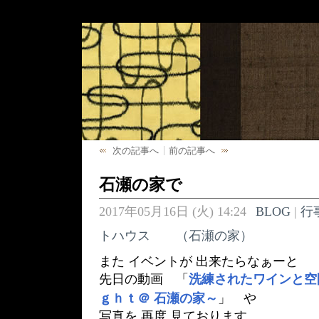
次の記事へ
前の記事へ
石瀬の家で
2017年05月16日 (火) 14:24
BLOG
|
行
トハウス （石瀬の家）
また イベントが 出来たらなぁーと
先日の動画 「
洗練されたワインと空
ｇｈｔ＠ 石瀬の家～
」 や
写真を 再度 見ております。