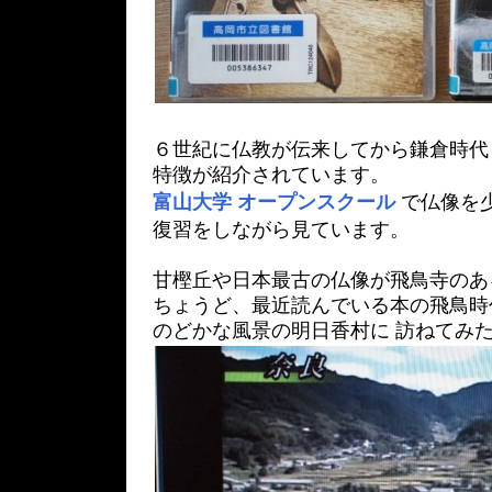
６世紀に仏教が伝来してから鎌倉時代
特徴が紹介されています。
富山大学 オープンスクール
で仏像を
復習をしながら見ています。
甘樫丘や日本最古の仏像が飛鳥寺のあ
ちょうど、最近読んでいる本の飛鳥時
のどかな風景の明日香村に 訪ねてみた