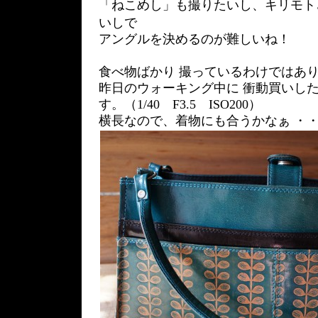
「ねこめし」も撮りたいし、キリモト
いしで
アングルを決めるのが難しいね！
食べ物ばかり 撮っているわけではあ
昨日のウォーキング中に 衝動買いし
す。（1/40 F3.5 ISO200）
横長なので、着物にも合うかなぁ ・