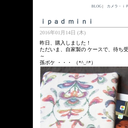
BLOG
|
カメラ・ｉ
ｉｐａｄ ｍｉｎｉ
2016年01月14日 (木)
昨日、購入しました！
ただいま、自家製の ケースで、待ち
～
孫ボケ ・・・ （*^_^*）