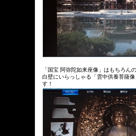
「国宝 阿弥陀如来座像」はもちろん
白壁にいらっしゃる「雲中供養菩薩像
す！