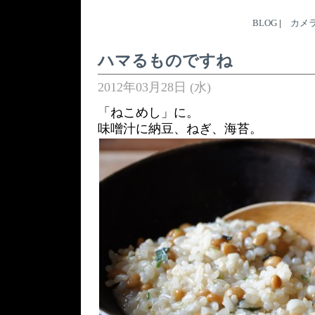
BLOG
|
カメ
ハマるものですね
2012年03月28日 (水)
「ねこめし」に。
味噌汁に納豆、ねぎ、海苔。