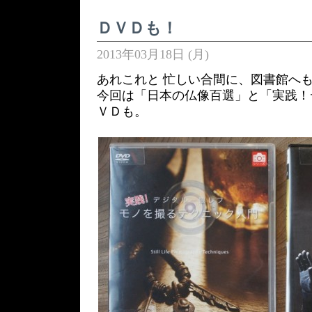
ＤＶＤも！
2013年03月18日 (月)
あれこれと 忙しい合間に、図書館へ
今回は「日本の仏像百選」と「実践！
ＶＤも。