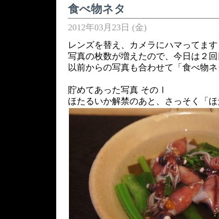
食べ物ネタ
2012年03月23日 (金)
レンズを替え、カメラにハマってます
写真の枚数が増えたので、今日は２回
以前からの写真も合わせて「食べ物ネ
貯めてあった写真 そのⅠ
ほたるいか解禁のあと、さっそく「ほ