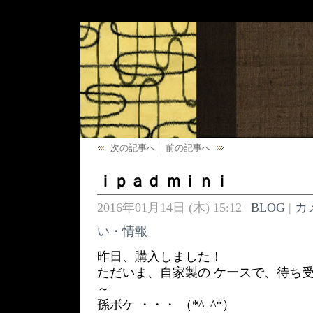
次の記事へ
前の記事へ
ｉｐａｄ ｍｉｎｉ
2016年01月14日 (木) 15:12
BLOG
|
カ
い・情報
昨日、購入しました！
ただいま、自家製の ケースで、待ち
～
孫ボケ ・・・ （*^_^*）