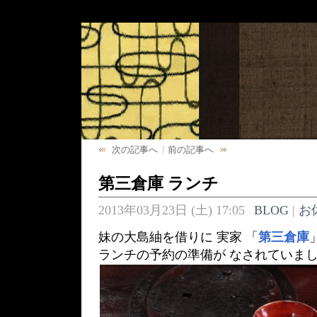
次の記事へ
前の記事へ
第三倉庫 ランチ
2013年03月23日 (土) 17:05
BLOG
|
お
妹の大島紬を借りに 実家 「
第三倉庫
ランチの予約の準備が なされていま