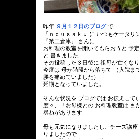
昨年
９月１２日のブログ
で
「ｎｏｕｓａｋｕ に いつもケータリ
『第三倉庫』 さんに
お料理の教室を開いてもらおうと 予
と 書きました。
その投稿した３日後に 祖母が亡くな
今度は 母が階段から落ちて （入院ま
腰を痛めていました）
延期となっていました。
そんな状況を ブログでは お伝えして
度々、「お母様との お料理教室は ま
尋ねがあります。
母も元気になりましたし、チーズ講座
りましたので