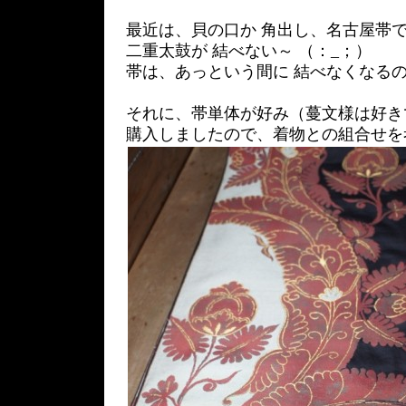
最近は、貝の口か 角出し、名古屋帯
二重太鼓が 結べない～ （：_；）
帯は、あっという間に 結べなくなる
それに、帯単体が好み（蔓文様は好き
購入しましたので、着物との組合せを