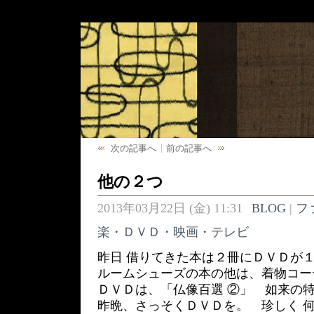
次の記事へ
前の記事へ
他の２つ
2013年03月22日 (金) 11:31
BLOG
|
フ
楽・ＤＶＤ・映画・テレビ
昨日 借りてきた本は２冊にＤＶＤが
ルームシューズの本の他は、着物コー
ＤＶＤは、「仏像百選 ②」 如来の
昨晩、さっそくＤＶＤを。 珍しく 何