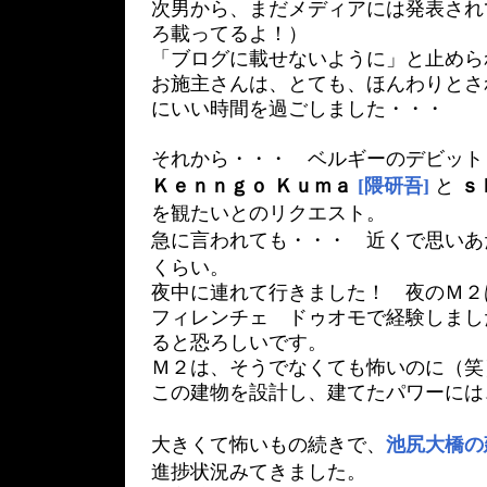
次男から、まだメディアには発表され
ろ載ってるよ！）
「ブログに載せないように」と止めら
お施主さんは、とても、ほんわりとさ
にいい時間を過ごしました・・・
それから・・・ ベルギーのデビット
Ｋｅｎｎｇｏ Ｋｕｍａ
[隈研吾]
と
ｓ
を観たいとのリクエスト。
急に言われても・・・ 近くで思いあ
くらい。
夜中に連れて行きました！ 夜のＭ２
フィレンチェ ドゥオモで経験しまし
ると恐ろしいです。
Ｍ２は、そうでなくても怖いのに（
この建物を設計し、建てたパワーには
大きくて怖いもの続きで、
池尻大橋の
進捗状況みてきました。