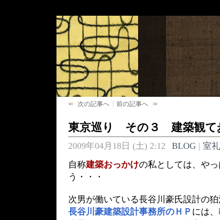
次の記事へ
前の記事へ
東京巡り その３ 建築観て
2009年04月18日 (土) 2:12
BLOG
|
室
自称
建築おっかけ
の私としては、やっ
う・・・
次男が働いている長谷川豪氏設計の狛
長谷川豪建築設計事務所のＨＰ
には、