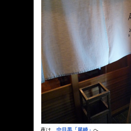
夜は、
中目黒「尾崎」
へ。