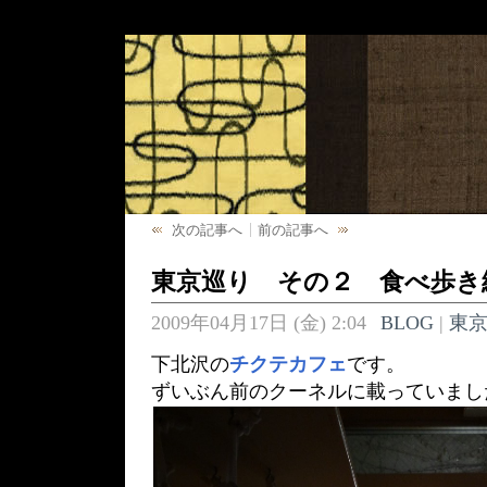
次の記事へ
前の記事へ
東京巡り その２ 食べ歩き
2009年04月17日 (金) 2:04
BLOG
|
東
下北沢の
チクテカフェ
です。
ずいぶん前のクーネルに載っていまし