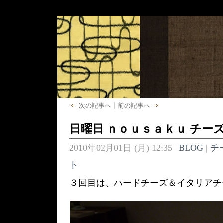
次の記事へ
前の記事へ
日曜日 ｎｏｕｓａｋｕ チー
2010年02月01日 (月) 12:35
BLOG
|
チ
ト
３回目は、ハードチーズ＆イタリアチ