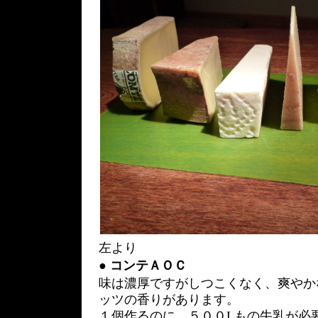
左より
●
コンテＡＯＣ
味は濃厚ですがしつこくなく、爽やか
ッツの香りがあります。
１個作るのに、５００Lもの牛乳が必