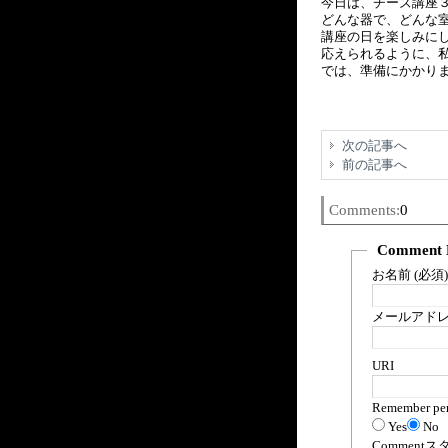
今日は、チーズ講座
どんな器で、どんな
講座の日を楽しみに
応えられるように、
では、準備にかかり
次の記事へ
前の記事へ
Comments:
0
Comment 
お名前 (必須)
メールアドレス
URI
Remember per
Yes
No
Comment
ス