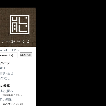
nousaku TOPへ
定ページ
NFO
お問い合せ
もてなし
近の投稿
古城公園へ
（2026 年 8 月 2 日）
7月の画像
（2026 年 7 月 31 日）