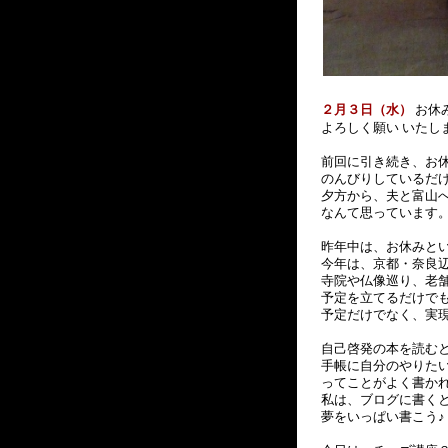
２月３日（水）
お休
よろしく願い いたし
前回に引き続き、お
のんびりしているだ
夕方から、夫と富山
なんて思っています
昨年中は、お休みと
今年は、京都・奈良
寺院や仏像巡り、老舗
予定を立てるだけでも
予定だけでなく、実
自己啓発の本を読む
手帳に自分のやりた
ってことがよく書か
私は、ブログに書く
夢をいっぱい書こう♪