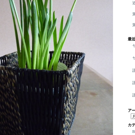
最
ア
ア
ー
カ
カ
イ