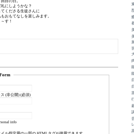
３回目の日。
室礼にしようかな？
してくださる生徒さんに
私もおもてなしを楽しみます。
ま～す！
Form
 (非公開) (必須)
sonal info
タイル指定用の一部の
HTML
タグが使用できます。