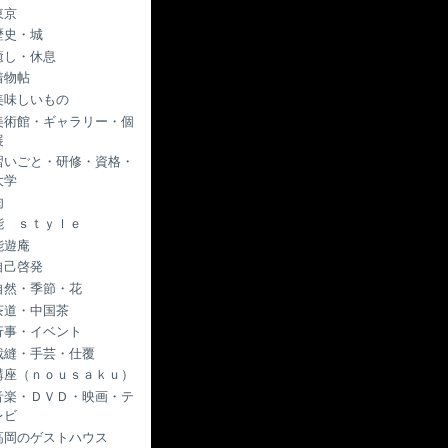
東京
歴史・城
癒し・休息
着物帖
美味しいもの
美術館・ギャラリー・個
展
習いごと・研修・資格・
大学
肉
能 ｓｔｙｌｅ
能遊庵
自己啓発
自然・季節・花
茶道・中国茶
行事・イベント
裁縫・手芸・仕覆
講座（ｎｏｕｓａｋｕ）
音楽・ＤＶＤ・映画・テ
レビ
高岡のゲストハウス