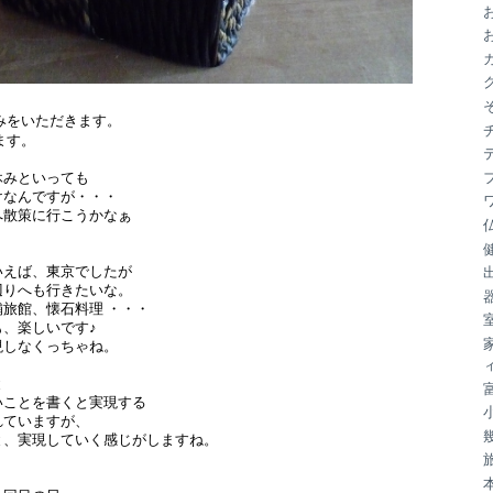
ブ
みをいただきます。
ます。
休みといっても
けなんですが・・・
へ散策に行こうかなぁ
。
いえば、東京でしたが
辺りへも行きたいな。
旅館、懐石料理 ・・・
、楽しいです♪
現しなくっちゃね。
と
いことを書くと実現する
れていますが、
と、実現していく感じがしますね。