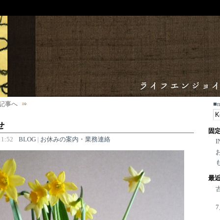
記事へ
■
せ
固
1:52
BLOG
|
お休みの案内・業務連絡
I
最