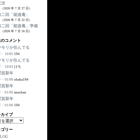
近況
（2026 年 7 月 27 日）
第二回「能遊庵」
（2026 年 7 月 22 日）
第二回「能遊庵」準備
（2026 年 7 月 16 日）
近のコメント
ヤモリが住んでる
10/05
194
ヤモリが住んでる
10/03
けろ
謹賀新年
01/08
obaba194
謹賀新年
01/06
tarachan
謹賀新年
01/06
194
ーカイブ
テゴリー
BLOG