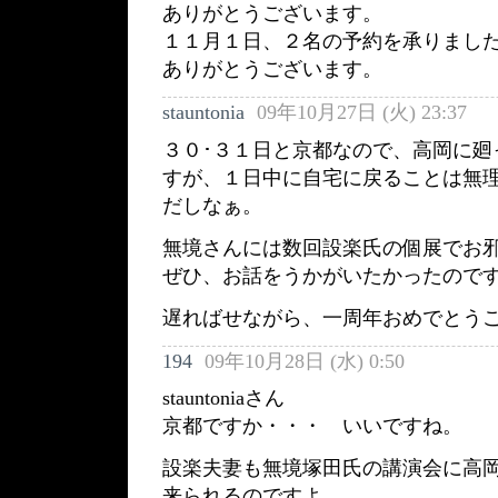
ありがとうございます。
１１月１日、２名の予約を承りまし
ありがとうございます。
stauntonia
09年10月27日 (火) 23:37
３０･３１日と京都なので、高岡に廻
すが、１日中に自宅に戻ることは無
だしなぁ。
無境さんには数回設楽氏の個展でお
ぜひ、お話をうかがいたかったので
遅ればせながら、一周年おめでとう
194
09年10月28日 (水) 0:50
stauntoniaさん
京都ですか・・・ いいですね。
設楽夫妻も無境塚田氏の講演会に高
来られるのですよ。