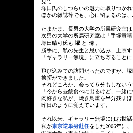
見て
塚田氏のしつらいの魅力に取りつかれ
ほかの雑誌等でも、心に留まるのは、
たまたま、長男の大学の所属研究室は
次男の大学の所属研究室は「手塚貴晴
塚田晴可氏も
塚
と
晴
。
勝手に、私の先生と思い込み、上京す
「ギャラリー無境」に立ち寄ることに
飛び込みでの訪問だったのですが、塚
挨拶ができました。
それどころか、会って５分もしないう
「今から昼飯食べに出るけど、一緒に
肉好きな私が、焼き鳥重を半分残すほ
昨日のように覚えています。
それ以来、ギャラリー無境にはお世話
私が
東京逆単身赴任
をした2006年に、