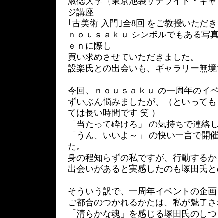
淑徳大学（東京池袋サテライト・キャ
ジ講座
｢古美術 入門｣全8回 をご教授いただ
ｎｏｕｓａｋｕ シンボルでもある写
ｅｎに際し
買い求めさせていただきました。
設楽氏との出会いも、ギャラリー無境
今回、ｎｏｕｓａｋｕ の一周年のイ
ずいぶん悩みましたが、（といっても
ては長い時間です 笑 ）
「当たって砕けろ」 の気持ちで連絡
「うん、いいよ～」 の快い一言で開
た。
身の程知らずの私ですが、行動するか
出会いがあると実感したのも塚田氏と
そういう訳で、一周年イベントの企画
ご都合のつかれるかたは、私が魅了さ
「清らかな魂」を感じる塚田氏のしつ