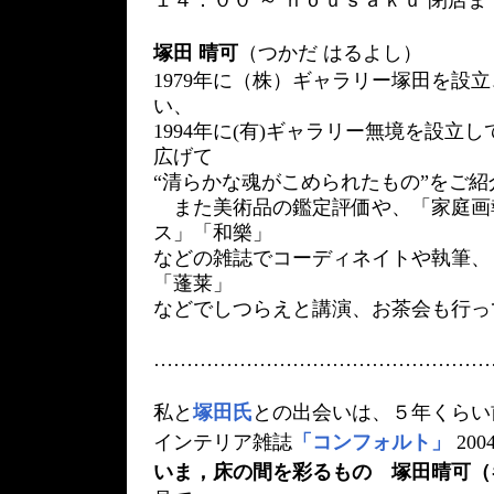
１４：００ ～ ｎｏｕｓａｋｕ 閉店ま
塚田 晴可
（つかだ はるよし）
1979年に（株）ギャラリー塚田を設
い、
1994年に(有)ギャラリー無境を設立
広げて
“清らかな魂がこめられたもの”をご
また美術品の鑑定評価や、「家庭画
ス」「和樂」
などの雑誌でコーディネイトや執筆、
「蓬莱」
などでしつらえと講演、お茶会も行っ
……………………………………………
私と
塚田氏
との出会いは、５年くらい
インテリア雑誌
「コンフォルト」
20
いま，床の間を彩るもの 塚田晴可（