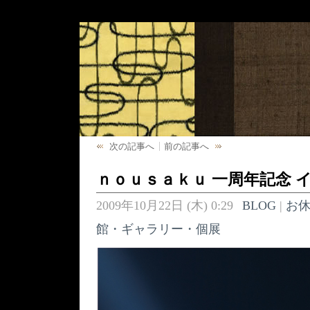
次の記事へ
前の記事へ
ｎｏｕｓａｋｕ 一周年記念 
2009年10月22日 (木) 0:29
BLOG
|
お
館・ギャラリー・個展