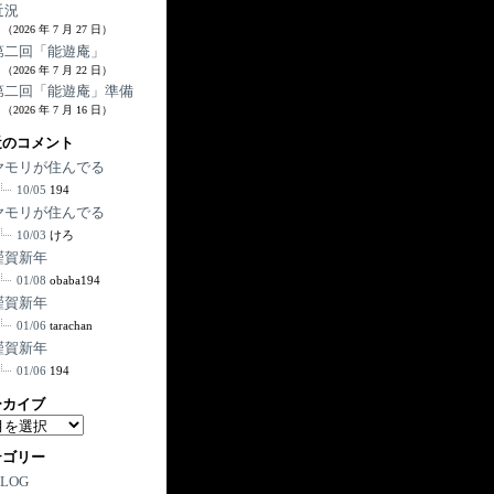
近況
（2026 年 7 月 27 日）
第二回「能遊庵」
（2026 年 7 月 22 日）
第二回「能遊庵」準備
（2026 年 7 月 16 日）
近のコメント
ヤモリが住んでる
10/05
194
ヤモリが住んでる
10/03
けろ
謹賀新年
01/08
obaba194
謹賀新年
01/06
tarachan
謹賀新年
01/06
194
ーカイブ
テゴリー
BLOG