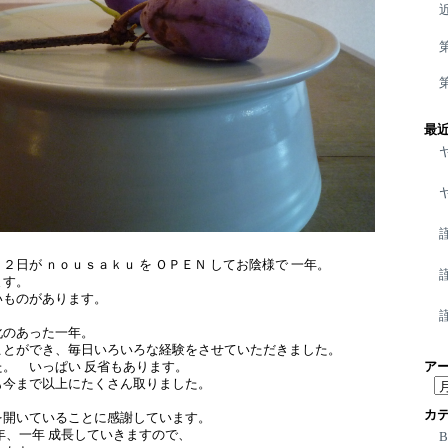
最
２日が ｎｏｕｓａｋｕ を ＯＰＥＮ してお陰様で 一年。
ます。
いものがあります。
化のあった一年。
ことができ、毎日いろいろな経験をさせていただきました。
ア
。 いっぱい 反省もあります。
も今まで以上にたくさん取りました。
ア
ー
カ
を開いていることに感謝しています。
カ
年、一年 成長していきますので、
イ