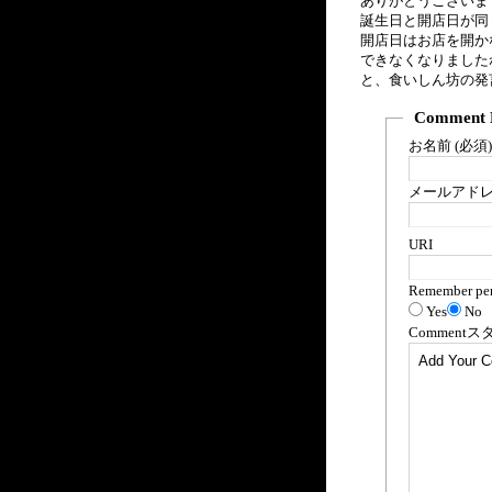
ありがとうございま
誕生日と開店日が同
開店日はお店を開か
できなくなりました
と、食いしん坊の発
Comment 
お名前 (必須)
メールアドレス
URI
Remember per
Yes
No
Comment
ス