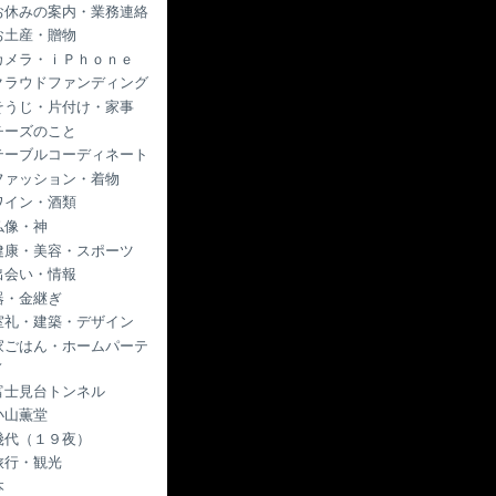
お休みの案内・業務連絡
お土産・贈物
カメラ・ｉＰｈｏｎｅ
クラウドファンディング
そうじ・片付け・家事
チーズのこと
テーブルコーディネート
ファッション・着物
ワイン・酒類
仏像・神
健康・美容・スポーツ
出会い・情報
器・金継ぎ
室礼・建築・デザイン
家ごはん・ホームパーテ
ィ
富士見台トンネル
小山薫堂
幾代（１９夜）
旅行・観光
本