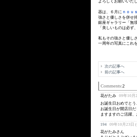
よろしくお願いいた
器は、６月に
ｎｏｕｓ
強さと優しさを併せ
銀座ギャラリー「無
「美しいものは必ず
私もその強さと優し
一周年の写真にこれ
次の記事へ
前の記事へ
Comments:
2
花がたみ
09年10月2
お誕生日おめでとう
お誕生日が開店日だ
ますますのご活躍、
194
09年10月23日 (金
花がたみさん