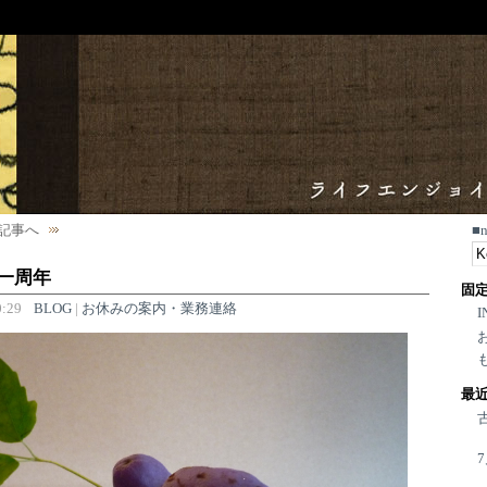
記事へ
■
一周年
固
:29
BLOG
|
お休みの案内・業務連絡
I
最