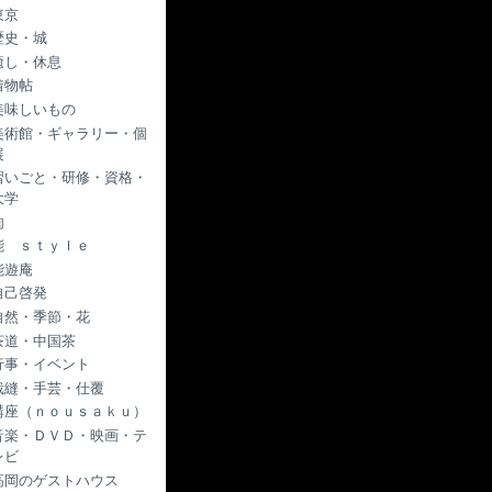
東京
歴史・城
癒し・休息
着物帖
美味しいもの
美術館・ギャラリー・個
展
習いごと・研修・資格・
大学
肉
能 ｓｔｙｌｅ
能遊庵
自己啓発
自然・季節・花
茶道・中国茶
行事・イベント
裁縫・手芸・仕覆
講座（ｎｏｕｓａｋｕ）
音楽・ＤＶＤ・映画・テ
レビ
高岡のゲストハウス