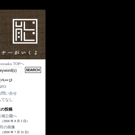
nousaku TOPへ
定ページ
NFO
お問い合せ
もてなし
近の投稿
古城公園へ
（2026 年 8 月 2 日）
7月の画像
（2026 年 7 月 31 日）