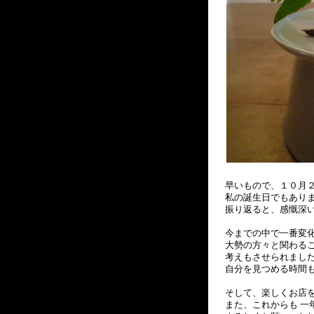
早いもので、１０月２
私の誕生日でもあり
振り返ると、感慨深
今までの中で一番変
大勢の方々と関わる
考えもさせられました
自分を見つめる時間
そして、楽しくお店
また、これからも 一