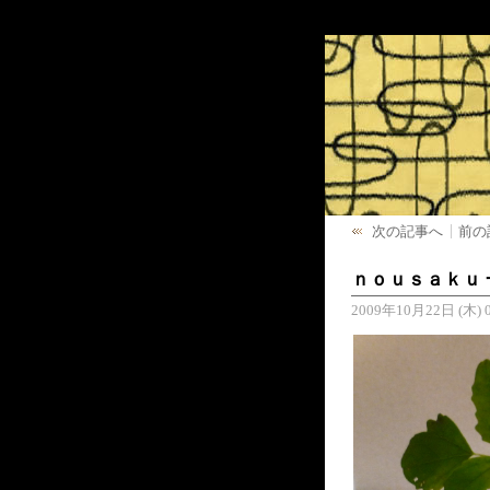
次の記事へ
前の
ｎｏｕｓａｋｕ 
2009年10月22日 (木) 0