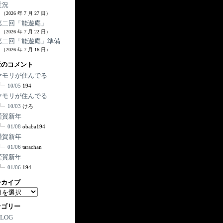
近況
（2026 年 7 月 27 日）
第二回「能遊庵」
（2026 年 7 月 22 日）
第二回「能遊庵」準備
（2026 年 7 月 16 日）
近のコメント
ヤモリが住んでる
10/05
194
ヤモリが住んでる
10/03
けろ
謹賀新年
01/08
obaba194
謹賀新年
01/06
tarachan
謹賀新年
01/06
194
ーカイブ
テゴリー
BLOG