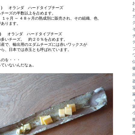
ブ
ａ）
オランダ ハードタイプチーズ
るチーズの半数以上を占めます。
 １ヶ月 ～ ４８ヶ月の熟成別に販売され、その組織、色、
があります。
）
オランダ ハードタイプチーズ
の多いチーズ。 約２０％を占めます。
原産で、輸出用のエダムチーズには赤いワックスが
から、日本では赤玉とも呼ばれています。
ものを・・・
っていないんだなぁ。