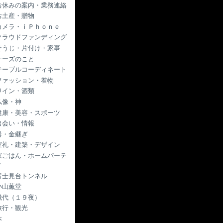
お休みの案内・業務連絡
お土産・贈物
カメラ・ｉＰｈｏｎｅ
クラウドファンディング
そうじ・片付け・家事
チーズのこと
テーブルコーディネート
ファッション・着物
ワイン・酒類
仏像・神
健康・美容・スポーツ
出会い・情報
器・金継ぎ
室礼・建築・デザイン
家ごはん・ホームパーテ
ィ
富士見台トンネル
小山薫堂
幾代（１９夜）
旅行・観光
本