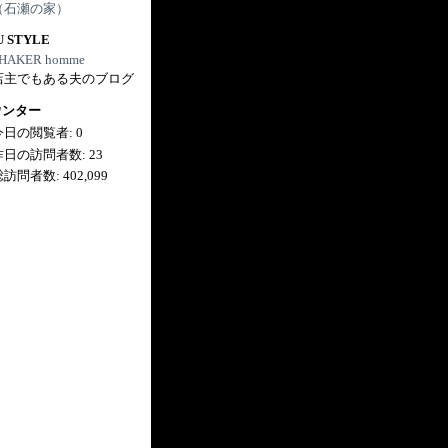
（石瀬の家）
U STYLE
HAKER homme
店主でもある夫のブログ
ウンター
今日の閲覧者:
0
昨日の訪問者数:
23
総訪問者数:
402,099