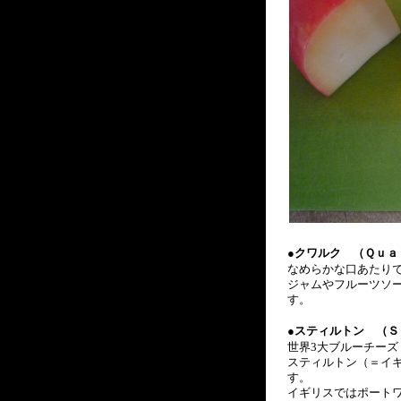
●
クワルク （Ｑｕａ
なめらかな口あたり
ジャムやフルーツソ
す。
●
スティルトン （Ｓ
世界3大ブルーチーズ
スティルトン（＝イギ
す。
イギリスではポート