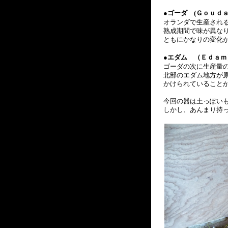
●
ゴーダ (Ｇｏｕｄ
オランダで生産され
熟成期間で味が異なり
ともにかなりの変化
●
エダム （Ｅｄａｍ
ゴーダの次に生産量
北部のエダム地方が
かけられていること
今回の器は土っぽい
しかし、あんまり持