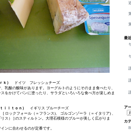
最
ｒｋ）
ドイツ フレッシュチーズ
で、乳酸の酸味があります。ヨーグルトのようにそのまま食べたり、
ースをかけてパンに塗ったり、サラダといろいろな食べ方が楽しめま
ア
ｔｉｌｔｏｎ）
イギリス ブルーチーズ
ア
 [ ロックフォール（＝フランス)、 ゴルゴンゾーラ（＝イタリア) 、
ー
リス） ] のスティルトン。大理石模様のブルーが美しく広がりま
カ
カ
ワインに合わせるのが定番です。
イ