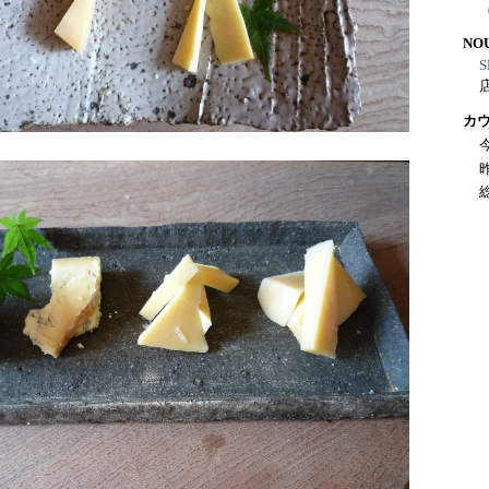
NO
S
カ