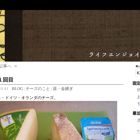
記事へ
■
１回目
固
0:41
BLOG
|
チーズのこと
|
器・金継ぎ
I
ス・ドイツ・オランダのチーズ。
最