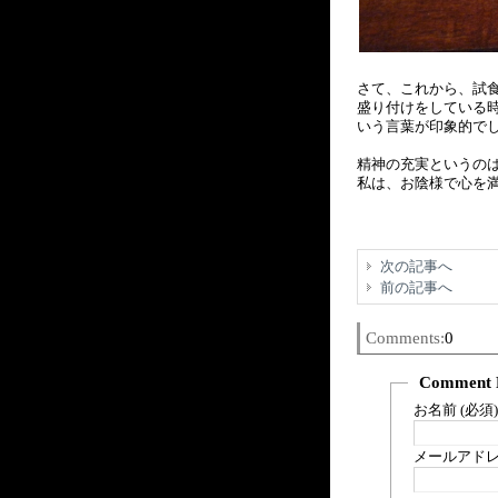
さて、これから、試食
盛り付けをしている時
いう言葉が印象的で
精神の充実というの
私は、お陰様で心を
次の記事へ
前の記事へ
Comments:
0
Comment 
お名前 (必須)
メールアドレス