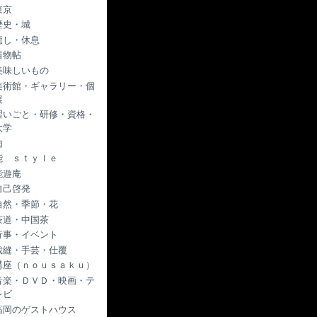
東京
歴史・城
癒し・休息
着物帖
美味しいもの
美術館・ギャラリー・個
展
習いごと・研修・資格・
大学
肉
能 ｓｔｙｌｅ
能遊庵
自己啓発
自然・季節・花
茶道・中国茶
行事・イベント
裁縫・手芸・仕覆
講座（ｎｏｕｓａｋｕ）
音楽・ＤＶＤ・映画・テ
レビ
高岡のゲストハウス