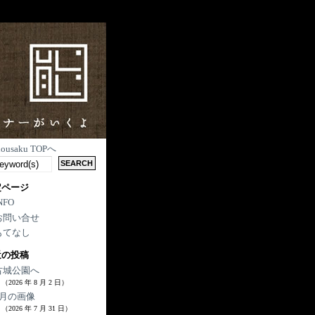
nousaku TOPへ
定ページ
NFO
お問い合せ
もてなし
近の投稿
古城公園へ
（2026 年 8 月 2 日）
7月の画像
（2026 年 7 月 31 日）