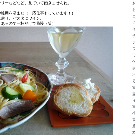
サリーなどなど、見ていて飽きませんね。
ブ
や雑用を済ませ（一応仕事もしています！）
に戻り、パスタにワイン。
、あるので一杯だけで我慢（笑）