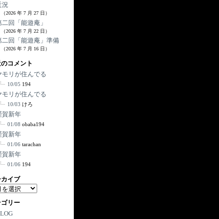
近況
（2026 年 7 月 27 日）
第二回「能遊庵」
（2026 年 7 月 22 日）
第二回「能遊庵」準備
（2026 年 7 月 16 日）
近のコメント
ヤモリが住んでる
10/05
194
ヤモリが住んでる
10/03
けろ
謹賀新年
01/08
obaba194
謹賀新年
01/06
tarachan
謹賀新年
01/06
194
ーカイブ
テゴリー
BLOG