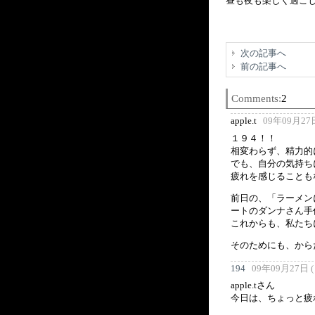
昼も夜も楽しく過ご
次の記事へ
前の記事へ
Comments:
2
apple.t
09年09月27日 
１９４！！
相変わらず、精力的
でも、自分の気持ち
疲れを感じることも
前日の、「ラーメン
ートのダンナさん手
これからも、私たち
そのためにも、から
194
09年09月27日 (日
apple.tさん
今日は、ちょっと疲