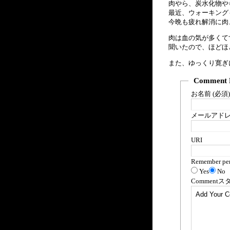
肉やら、炭水化物や
最近、ウォーキング
今晩も疲れ解消に肉
肉は血の気が多くて
聞いたので、ほどほ
また、ゆっくり寛ぎ
Comment 
お名前 (必須)
メールアドレス
URI
Remember per
Yes
No
Comment
ス