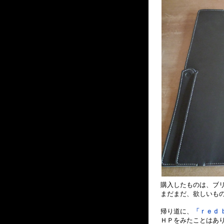
購入したものは、ブ
まだまだ、欲しいも
帰り道に、
「ｒｅｄ 
ＨＰをみたことはあ