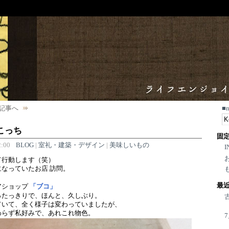
記事へ
■
こっち
固
:00
BLOG
|
室礼・建築・デザイン
|
美味しいもの
I
て行動します（笑）
なっていたお店 訪問。
最
アショップ
「ブコ」
ったっきりで、ほんと、久しぶり。
ていて、全く様子は変わっていましたが、
わらず私好みで、あれこれ物色。