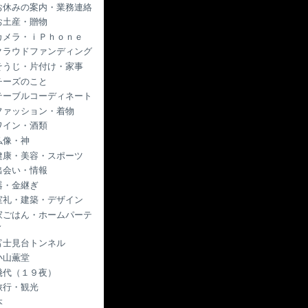
お休みの案内・業務連絡
お土産・贈物
カメラ・ｉＰｈｏｎｅ
クラウドファンディング
そうじ・片付け・家事
チーズのこと
テーブルコーディネート
ファッション・着物
ワイン・酒類
仏像・神
健康・美容・スポーツ
出会い・情報
器・金継ぎ
室礼・建築・デザイン
家ごはん・ホームパーテ
ィ
富士見台トンネル
小山薫堂
幾代（１９夜）
旅行・観光
本