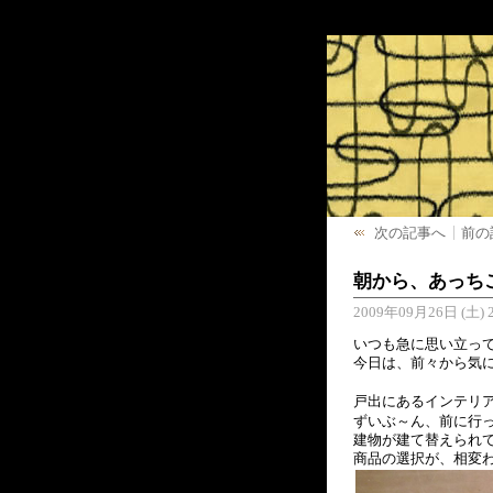
次の記事へ
前の
朝から、あっち
2009年09月26日 (土) 2
いつも急に思い立っ
今日は、前々から気に
戸出にあるインテリ
ずいぶ～ん、前に行
建物が建て替えられ
商品の選択が、相変