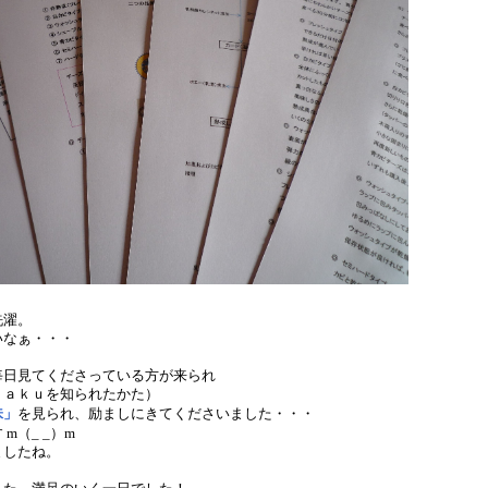
洗濯。
いなぁ・・・
毎日見てくださっている方が来られ
ｓａｋｕを知られたかた）
味」
を見られ、励ましにきてくださいました・・・
m（_ _）m
ましたね。