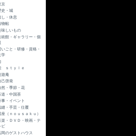
東京
歴史・城
癒し・休息
着物帖
美味しいもの
美術館・ギャラリー・個
展
習いごと・研修・資格・
大学
肉
能 ｓｔｙｌｅ
能遊庵
自己啓発
自然・季節・花
茶道・中国茶
行事・イベント
裁縫・手芸・仕覆
講座（ｎｏｕｓａｋｕ）
音楽・ＤＶＤ・映画・テ
レビ
高岡のゲストハウス