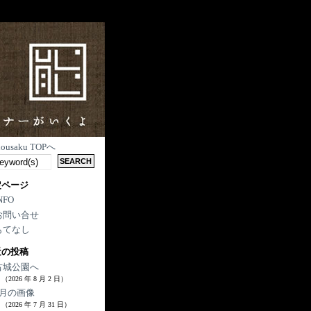
nousaku TOPへ
定ページ
NFO
お問い合せ
もてなし
近の投稿
古城公園へ
（2026 年 8 月 2 日）
7月の画像
（2026 年 7 月 31 日）