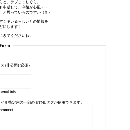
らと、デブまっしぐら。
も中断して、今後が心配・・・
、と思っているのですが（笑）
すぐキレるらしいとの情報を
どにします！
にきてくださいね。
Form
 (非公開) (必須)
sonal info
タイル指定用の一部の
HTML
タグが使用できます。