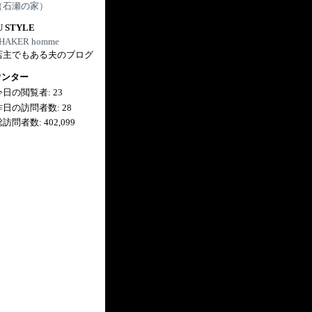
（石瀬の家）
U STYLE
HAKER homme
店主でもある夫のブログ
ウンター
今日の閲覧者:
23
昨日の訪問者数:
28
総訪問者数:
402,099