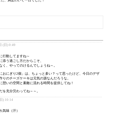
した、満足のいく一日でした！
(日) 0:49
に行動してますね～
に添う過ごし方だからこそ、
なく、やってのけるんでしょうね～。
におにぎり2個」は、ちょっと多い？って思ったけど、今日のデザ
作りのチーズケーキは元気の源なんだろうな。
に憩いの空間と素敵に流れる時間を提供してね！
だを充分労わってね～～。
) 10:14
れ気味（汗）