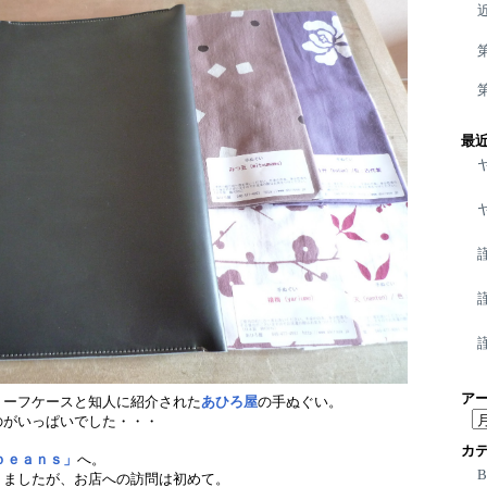
最
ア
リーフケースと知人に紹介された
あひろ屋
の手ぬぐい。
ア
のがいっぱいでした・・・
ー
カ
カ
ｂｅａｎｓ」
へ。
りましたが、お店への訪問は初めて。
イ