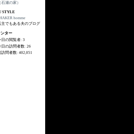
（石瀬の家）
U STYLE
HAKER homme
店主でもある夫のブログ
ウンター
今日の閲覧者:
3
昨日の訪問者数:
26
総訪問者数:
402,051