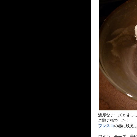
濃厚なチーズと甘し
ご馳走様でした！
フレスコ
の器に映え
ワイン、チーズ、美