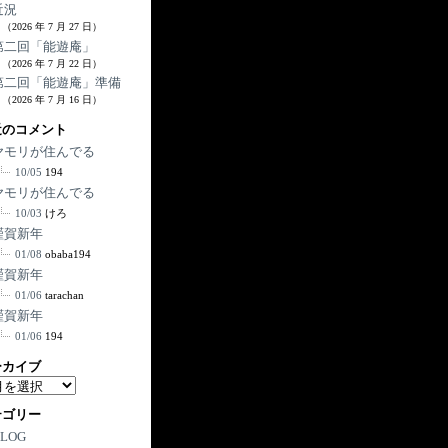
近況
（2026 年 7 月 27 日）
第二回「能遊庵」
（2026 年 7 月 22 日）
第二回「能遊庵」準備
（2026 年 7 月 16 日）
近のコメント
ヤモリが住んでる
10/05
194
ヤモリが住んでる
10/03
けろ
謹賀新年
01/08
obaba194
謹賀新年
01/06
tarachan
謹賀新年
01/06
194
ーカイブ
テゴリー
BLOG