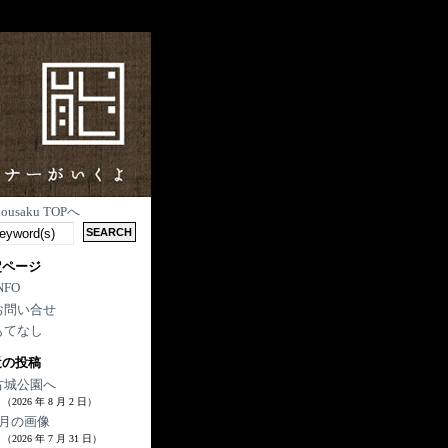
nousaku TOPへ
定ページ
NFO
お問い合せ
もてなし
近の投稿
古城公園へ
（2026 年 8 月 2 日）
7月の画像
（2026 年 7 月 31 日）