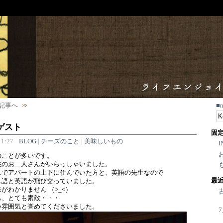
記事へ
■
ゲスト
固
1:27
BLOG
|
チーズのこと
|
美味しいもの
I
のことが多いです。
住のお二人さんがいらっしゃいました。
スでアパートの上下に住んでいた方と、英語の先生なので
最
ス語と英語が飛び交っていました。
がわかりません （>_<）
も、とても素敵・・・
い雰囲気と誉めてくださいました。