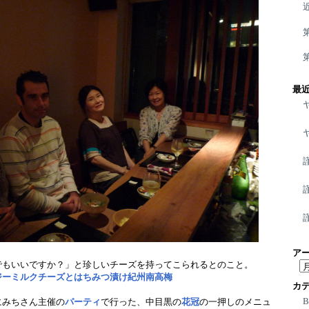
最
ア
でもいいですか？」と珍しいチーズを持ってこられるとのこと。
ア
ジーミルクチーズとはちみつ漬け紀州南高梅
ー
カ
カ
にみちさん主催の
パーティ
で行った、中目黒の
花冠
の一押しのメニュ
イ