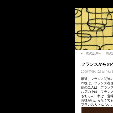
次の記事へ
前の
フランスからの
2009年09月23日 (水) 1
最近、フランス関連
昨晩は、フランス在
他の二人は、フラン
お店の中は、フラン
もちろん、私は、意味
意味がわからなくて
フランス人さんもい