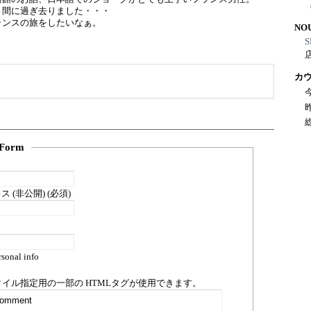
う間に過ぎ去りました・・・
ランスの旅をしたいなぁ。
NO
S
カ
Form
 (非公開) (必須)
sonal info
タイル指定用の一部の
HTML
タグが使用できます。