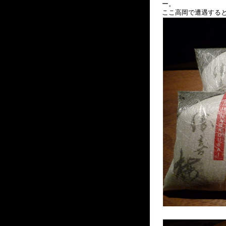
ー。
ここ高岡で遭遇する