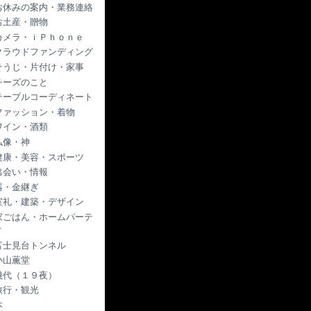
お休みの案内・業務連絡
お土産・贈物
カメラ・ｉＰｈｏｎｅ
クラウドファンディング
そうじ・片付け・家事
チーズのこと
テーブルコーディネート
ファッション・着物
ワイン・酒類
仏像・神
健康・美容・スポーツ
出会い・情報
器・金継ぎ
室礼・建築・デザイン
家ごはん・ホームパーテ
ィ
富士見台トンネル
小山薫堂
幾代（１９夜）
旅行・観光
本