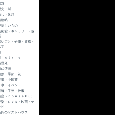
東京
歴史・城
癒し・休息
着物帖
美味しいもの
美術館・ギャラリー・個
展
習いごと・研修・資格・
大学
肉
能 ｓｔｙｌｅ
能遊庵
自己啓発
自然・季節・花
茶道・中国茶
行事・イベント
裁縫・手芸・仕覆
講座（ｎｏｕｓａｋｕ）
音楽・ＤＶＤ・映画・テ
レビ
高岡のゲストハウス