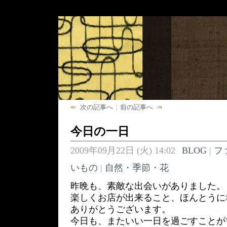
次の記事へ
前の記事へ
今日の一日
2009年09月22日 (火) 14:02
BLOG
|
フ
いもの
|
自然・季節・花
昨晩も、素敵な出会いがありました。
楽しくお店が出来ること、ほんとうに
ありがとうございます。
今日も、またいい一日を過ごすことが