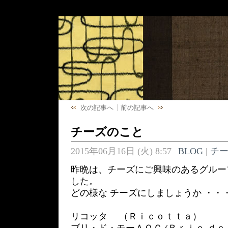
次の記事へ
前の記事へ
チーズのこと
2015年06月16日 (火) 8:57
BLOG
|
チ
昨晩は、チーズにご興味のあるグルー
した。
どの様な チーズにしましょうか ・・
リコッタ （Ｒｉｃｏｔｔａ）