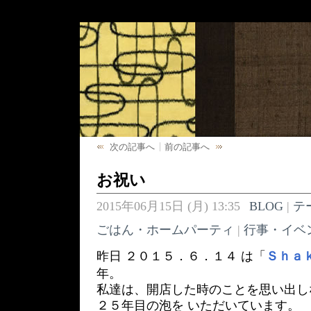
次の記事へ
前の記事へ
お祝い
2015年06月15日 (月) 13:35
BLOG
|
テ
ごはん・ホームパーティ
|
行事・イベ
昨日 ２０１５．６．１４ は「
Ｓｈａ
年。
私達は、開店した時のことを思い出し
２５年目の泡を いただいています。