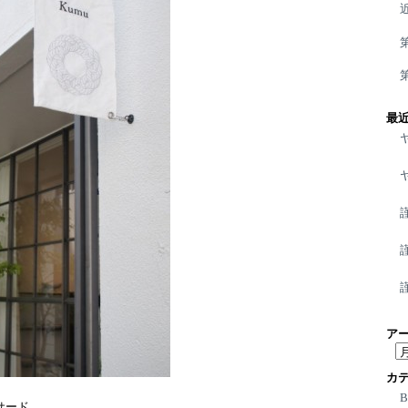
最
ア
ア
ー
カ
カ
イ
サード。