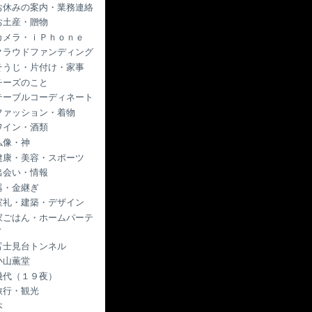
お休みの案内・業務連絡
お土産・贈物
カメラ・ｉＰｈｏｎｅ
クラウドファンディング
そうじ・片付け・家事
チーズのこと
テーブルコーディネート
ファッション・着物
ワイン・酒類
仏像・神
健康・美容・スポーツ
出会い・情報
器・金継ぎ
室礼・建築・デザイン
家ごはん・ホームパーテ
ィ
富士見台トンネル
小山薫堂
幾代（１９夜）
旅行・観光
本