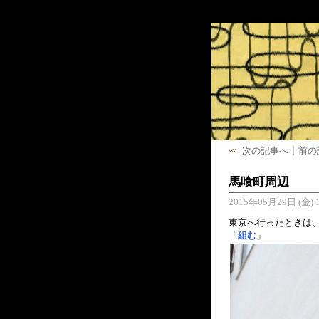
次の記事へ
前の
馬喰町周辺
2015年05月29日 (金) 1
東京へ行ったときは、
「
組む
」