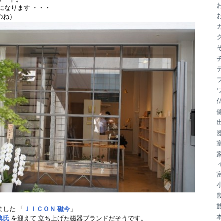
ブ
になります ・・・
のね）
ました 「
ＪＩＣＯＮ 磁今
」
典氏
を迎えて 立ち上げた磁器ブランドだそうです。