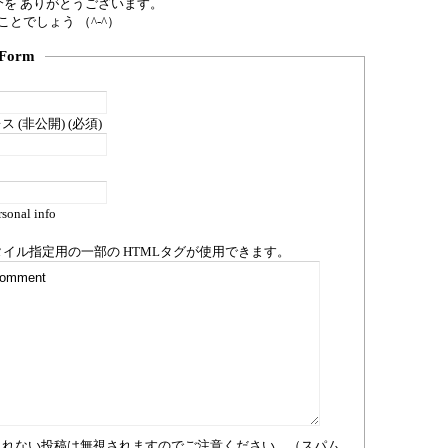
紹介を ありがとうございます。
とでしょう （^-^）
Form
 (非公開) (必須)
sonal info
タイル指定用の一部の
HTML
タグが使用できます。
まれない投稿は無視されますのでご注意ください。（スパム