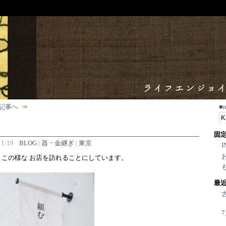
記事へ
■
固
1:19
BLOG
|
器・金継ぎ
|
東京
I
この様な お店を訪れることにしています。
最