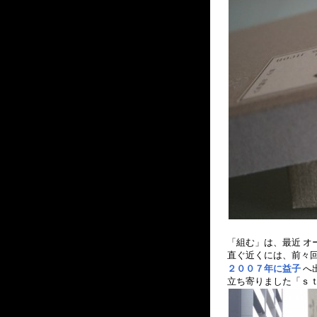
「組む」は、最近 オ
直ぐ近くには、前々回
２００７年に益子
へ
立ち寄りました「ｓ