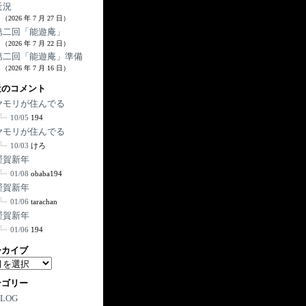
近況
（2026 年 7 月 27 日）
第二回「能遊庵」
（2026 年 7 月 22 日）
第二回「能遊庵」準備
（2026 年 7 月 16 日）
近のコメント
ヤモリが住んでる
10/05
194
ヤモリが住んでる
10/03
けろ
謹賀新年
01/08
obaba194
謹賀新年
01/06
tarachan
謹賀新年
01/06
194
ーカイブ
テゴリー
BLOG