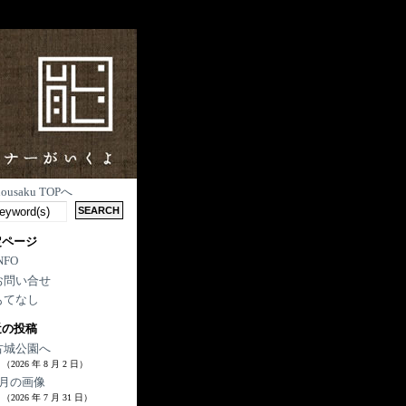
nousaku TOPへ
定ページ
NFO
お問い合せ
もてなし
近の投稿
古城公園へ
（2026 年 8 月 2 日）
7月の画像
（2026 年 7 月 31 日）