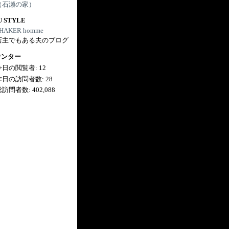
（石瀬の家）
U STYLE
HAKER homme
店主でもある夫のブログ
ウンター
今日の閲覧者:
12
昨日の訪問者数:
28
総訪問者数:
402,088