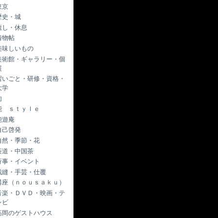
東京
歴史・城
癒し・休息
着物帖
美味しいもの
美術館・ギャラリー・個
展
習いごと・研修・資格・
大学
肉
能 ｓｔｙｌｅ
能遊庵
自己啓発
自然・季節・花
茶道・中国茶
行事・イベント
裁縫・手芸・仕覆
講座（ｎｏｕｓａｋｕ）
音楽・ＤＶＤ・映画・テ
レビ
高岡のゲストハウス