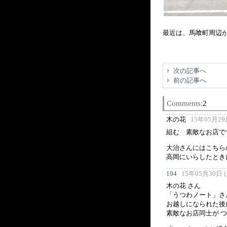
最近は、馬喰町周辺が
次の記事へ
前の記事へ
Comments:
2
木の花
15年05月29日
組む 素敵なお店で
大治さんにはこちら
高岡にいらしたとき
194
15年05月30日 (土
木の花 さん
「うつわノート」さ
お越しになられた後
素敵なお店同士が 