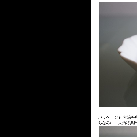
パッケージも 大治将
ちなみに、大治将典氏