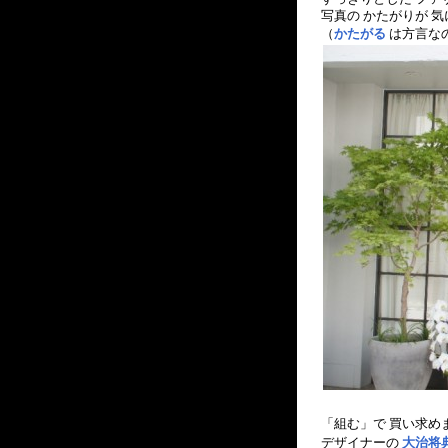
写真の かたがりが 気
（
かたがる
は方言な
「組む」で 買い求め
デザイナーの
大治将