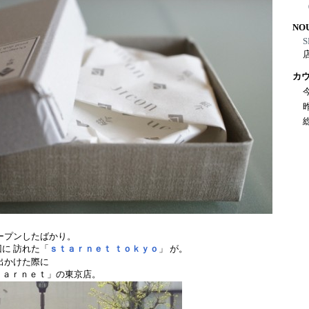
NO
S
カ
ープンしたばかり。
に 訪れた「
ｓｔａｒｎｅｔ ｔｏｋｙｏ
」 が。
出かけた際に
ｔａｒｎｅｔ」の東京店。