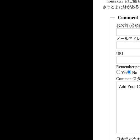
「nousaku」のご
きっとまた縁があるこ
Comment 
お名前 (必須)
メールアドレス
URI
Remember per
Yes
No
Comment
ス
日本語が含