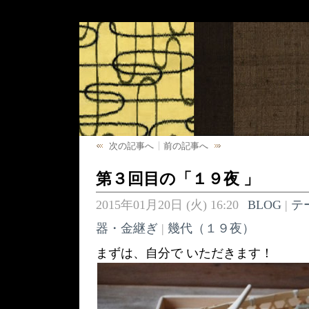
次の記事へ
前の記事へ
第３回目の「１９夜 」
2015年01月20日 (火) 16:20
BLOG
|
テ
器・金継ぎ
|
幾代（１９夜）
まずは、自分で いただきます！