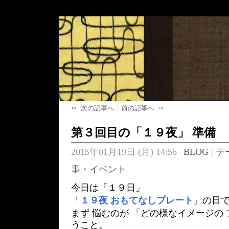
次の記事へ
前の記事へ
第３回目の「１９夜」 準備
2015年01月19日 (月) 14:56
BLOG
|
テ
事・イベント
今日は「１９日」
「
１９夜 おもてなしプレート
」の日
まず 悩むのが 「どの様なイメージの
うこと。