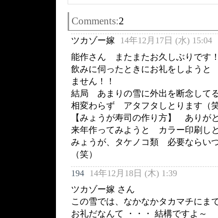
Comments:
2
ツカゾー嫁
14年12月17日 (水) 15:04
能作さん またまたお久しぶりです
飲みに伺ったときにお礼をしようと
ません！！
結局 あまりの雪に外出を断念して
相変わらず アタフタしとります（
【みょうが寿司の作り方】 ありが
来年作ってみようと カラー印刷し
みょうが、タケノコ類 必要ならい
（笑）
194
14年12月18日 (木) 1:39
ツカゾー嫁 さん
この雪では、なかなかタカマチにま
お礼だなんて ・・・ 結構ですよ～