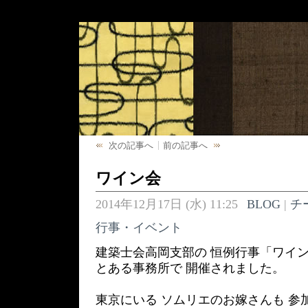
次の記事へ
前の記事へ
ワイン会
2014年12月17日 (水) 11:25
BLOG
|
チ
行事・イベント
建築士会高岡支部の 恒例行事「ワイ
とある事務所で 開催されました。
東京にいる ソムリエのお嫁さんも 参