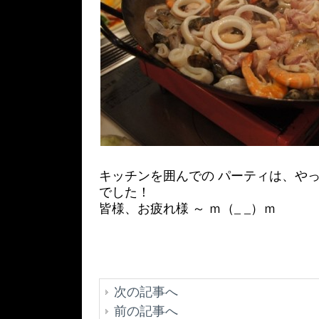
キッチンを囲んでの パーティは、や
でした！
皆様、お疲れ様 ～ ｍ（_ _）ｍ
次の記事へ
前の記事へ