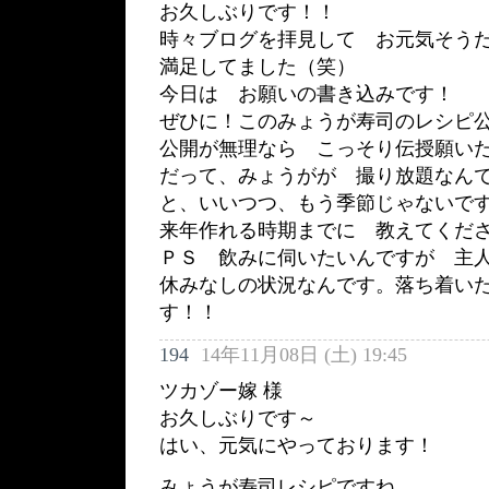
お久しぶりです！！
時々ブログを拝見して お元気そう
満足してました（笑）
今日は お願いの書き込みです！
ぜひに！このみょうが寿司のレシピ
公開が無理なら こっそり伝授願い
だって、みょうがが 撮り放題なん
と、いいつつ、もう季節じゃないで
来年作れる時期までに 教えてくだ
ＰＳ 飲みに伺いたいんですが 主
休みなしの状況なんです。落ち着い
す！！
194
14年11月08日 (土) 19:45
ツカゾー嫁 様
お久しぶりです～
はい、元気にやっております！
みょうが寿司レシピですね。