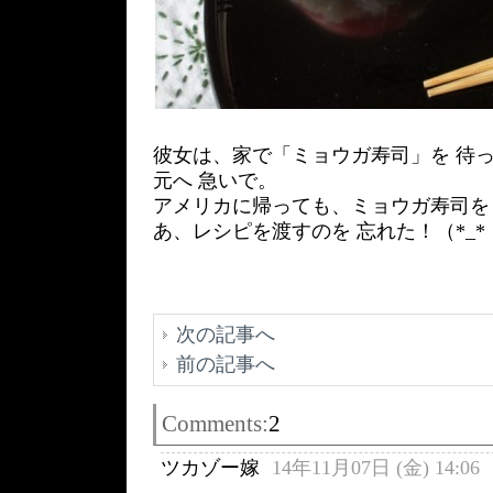
彼女は、家で「ミョウガ寿司」を 待っ
元へ 急いで。
アメリカに帰っても、ミョウガ寿司を
あ、レシピを渡すのを 忘れた！（*_*
次の記事へ
前の記事へ
Comments:
2
ツカゾー嫁
14年11月07日 (金) 14:06