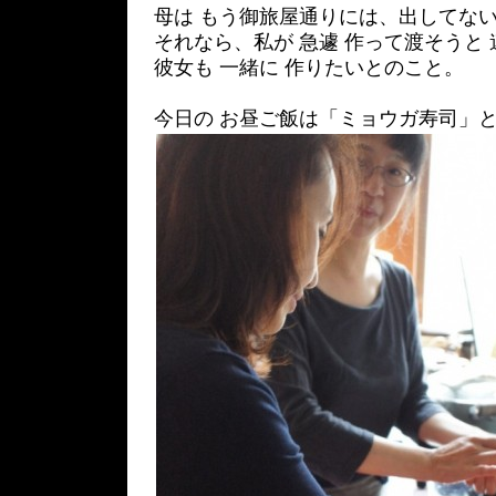
母は もう御旅屋通りには、出してない
それなら、私が 急遽 作って渡そうと
彼女も 一緒に 作りたいとのこと。
今日の お昼ご飯は「ミョウガ寿司」と