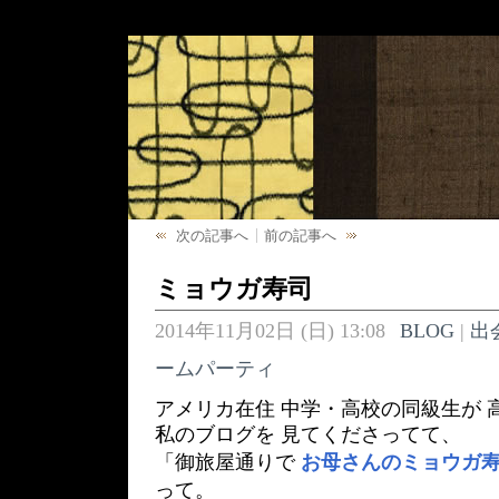
次の記事へ
前の記事へ
ミョウガ寿司
2014年11月02日 (日) 13:08
BLOG
|
出
ームパーティ
アメリカ在住 中学・高校の同級生が 
私のブログを 見てくださってて、
「御旅屋通りで
お母さんのミョウガ
って。