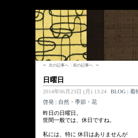
次の記事へ
前の記事へ
日曜日
2014年06月23日 (月) 13:24
BLOG
|
着
啓発
|
自然・季節・花
昨日の日曜日。
世間一般では、休日ですね。
私には、特に 休日はありませんが