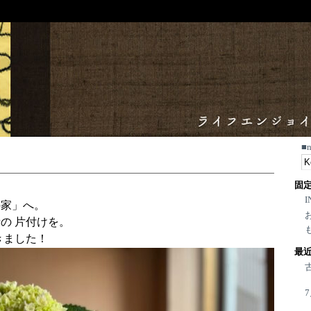
■
固
I
の家」へ。
の 片付けを。
きました！
最