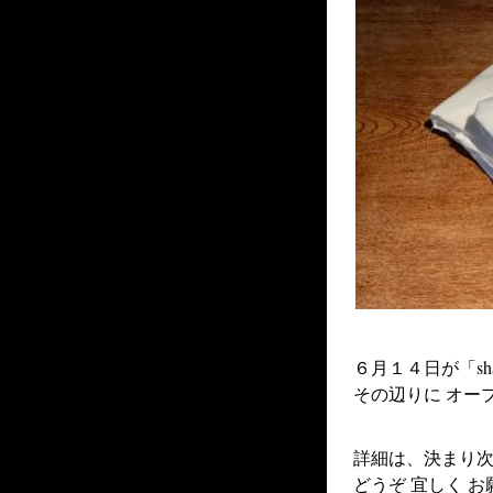
６月１４日が「sha
その辺りに オー
詳細は、決まり次
どうぞ 宜しく お