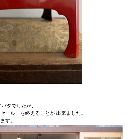
タバタでしたが、
ジセール」を
終えることが 出来ました。
います。