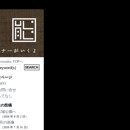
nousaku TOPへ
定ページ
NFO
お問い合せ
もてなし
近の投稿
古城公園へ
（2026 年 8 月 2 日）
7月の画像
（2026 年 7 月 31 日）