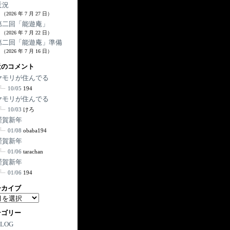
近況
（2026 年 7 月 27 日）
第二回「能遊庵」
（2026 年 7 月 22 日）
第二回「能遊庵」準備
（2026 年 7 月 16 日）
近のコメント
ヤモリが住んでる
10/05
194
ヤモリが住んでる
10/03
けろ
謹賀新年
01/08
obaba194
謹賀新年
01/06
tarachan
謹賀新年
01/06
194
ーカイブ
テゴリー
BLOG