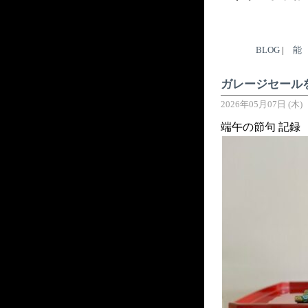
BLOG
|
能
ガレージセール
2026年05月07日 (木)
端午の節句 記録