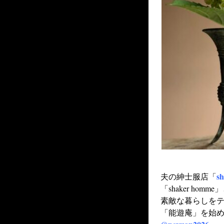
s
夫の紳士服店「
「shaker ho
素敵な暮らしを
「能遊庵」を始め