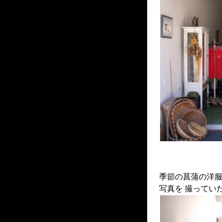
季節の菖蒲の洋服
写真を 撮ってい