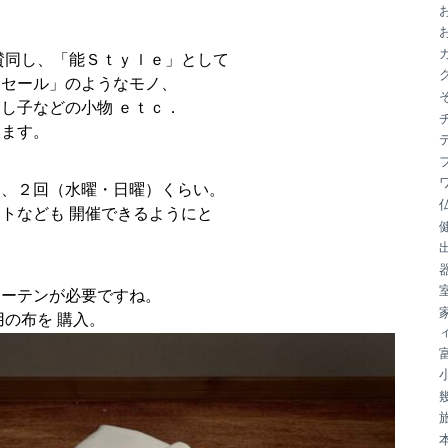
ブ
賛同し、「能Ｓｔｙｌｅ」として
ジセール」のようなモノ、
し子などの小物 ｅｔｃ．
います。
１、２回（水曜・日曜）くらい。
トなども 開催できるようにと
カーテンが必要ですね。
用の布を 購入。