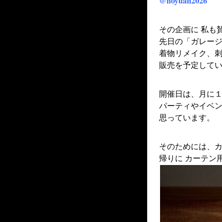
@noyuan2026
その企画に 私も
先日の「ガレー
着物リメイク、刺
販売を予定して
開催日は、月に
パーティやイベン
思っています。
そのためには、
帰りに カーテン