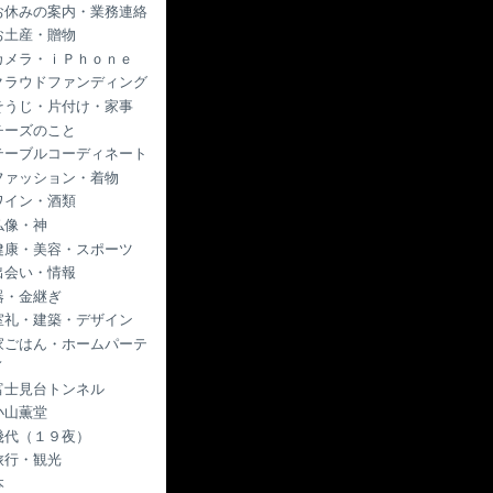
お休みの案内・業務連絡
お土産・贈物
カメラ・ｉＰｈｏｎｅ
クラウドファンディング
そうじ・片付け・家事
チーズのこと
テーブルコーディネート
ファッション・着物
ワイン・酒類
仏像・神
健康・美容・スポーツ
出会い・情報
器・金継ぎ
室礼・建築・デザイン
家ごはん・ホームパーテ
ィ
富士見台トンネル
小山薫堂
幾代（１９夜）
旅行・観光
本