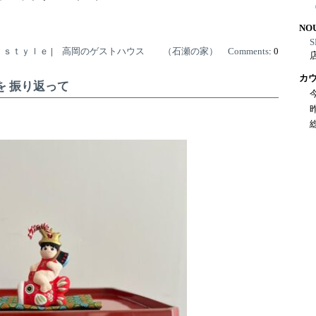
NO
S
 ｓｔｙｌｅ
|
高岡のゲストハウス （石瀬の家）
Comments
:
0
カ
を 振り返って