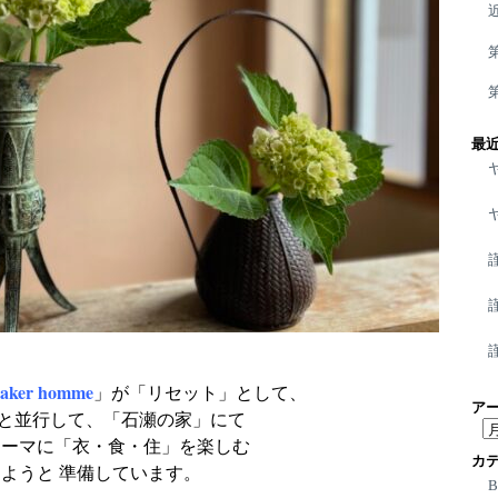
最
haker homme
」が「リセット」として、
ア
mme」と並行して、「石瀬の家」にて
ア
テーマに「衣・食・住」を楽しむ
ー
カ
ようと 準備しています。
カ
イ