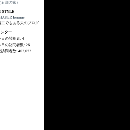
（石瀬の家）
U STYLE
HAKER homme
店主でもある夫のブログ
ウンター
今日の閲覧者:
4
昨日の訪問者数:
26
総訪問者数:
402,052