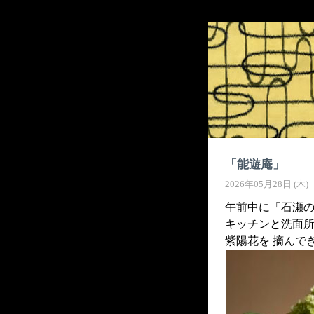
「能遊庵」
2026年05月28日 (木)
午前中に「石瀬
キッチンと洗面所
紫陽花を 摘んで