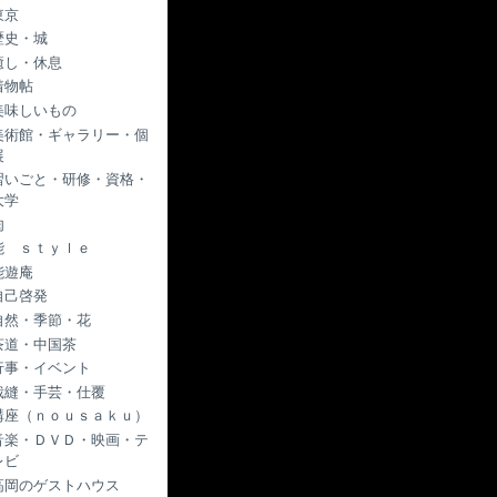
東京
歴史・城
癒し・休息
着物帖
美味しいもの
美術館・ギャラリー・個
展
習いごと・研修・資格・
大学
肉
能 ｓｔｙｌｅ
能遊庵
自己啓発
自然・季節・花
茶道・中国茶
行事・イベント
裁縫・手芸・仕覆
講座（ｎｏｕｓａｋｕ）
音楽・ＤＶＤ・映画・テ
レビ
高岡のゲストハウス