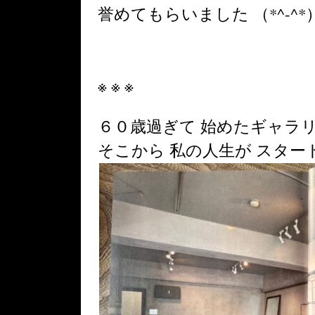
誉めてもらいました （*^-^*
※ ※ ※
６０歳過ぎて 始めたギャラ
そこから 私の人生が スター