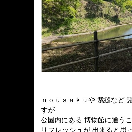
ｎｏｕｓａｋｕや 裁縫など 
すが
公園内にある 博物館に通う
リフレッシュが 出来ると思