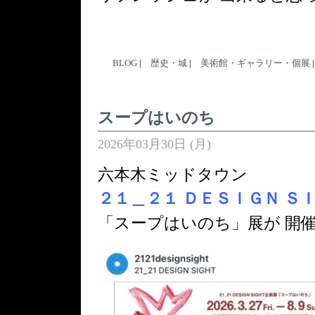
BLOG
|
歴史・城
|
美術館・ギャラリー・個展
スープはいのち
2026年03月30日 (月)
六本木ミッドタウン
２１＿２１ ＤＥＳＩＧＮ Ｓ
「スープはいのち」展が 開