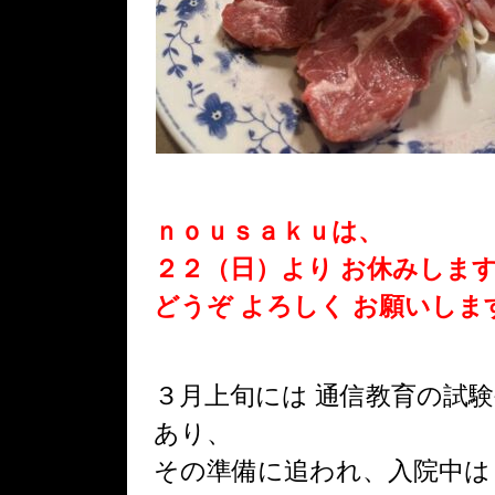
ｎｏｕｓａｋｕは、
２２（日）より お休みしま
どうぞ よろしく お願いします
３月上旬には 通信教育の試験
あり、
その準備に追われ、入院中は