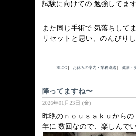
試験に向けての 勉強してま
また同じ手術で 気落ちして
リセットと思い、のんびり
BLOG
|
お休みの案内・業務連絡
|
健康・
降ってますね〜
2026年01月23日 (金)
昨晩のｎｏｕｓａｋｕからの
年に 数回なので、楽しんで