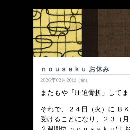
ｎｏｕｓａｋｕ お休み
2026年02月20日 (金)
またもや「圧迫骨折」してました
それで、２４日（火）に Ｂ
受けることになり、２３（月
２週間位 ｎｏｕｓａｋｕは 