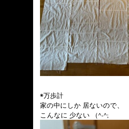
◉万歩計
家の中にしか 居ないので、
こんなに 少ない （^-^;