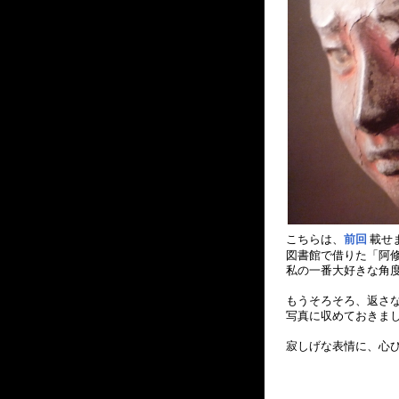
こちらは、
前回
載せ
図書館で借りた「阿
私の一番大好きな角
もうそろそろ、返さ
写真に収めておきました
寂しげな表情に、心