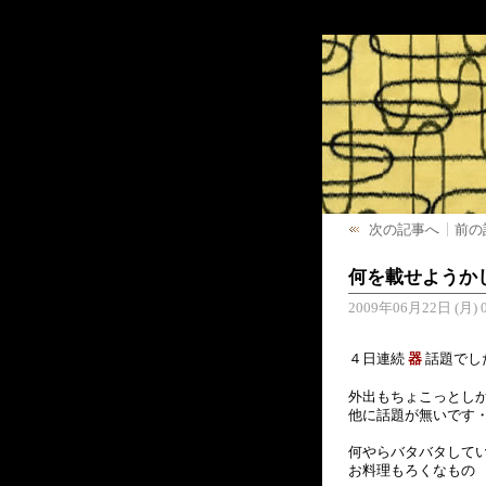
次の記事へ
前の
何を載せようか
2009年06月22日 (月) 0
４日連続
器
話題でし
外出もちょこっとし
他に話題が無いです
何やらバタバタして
お料理もろくなもの