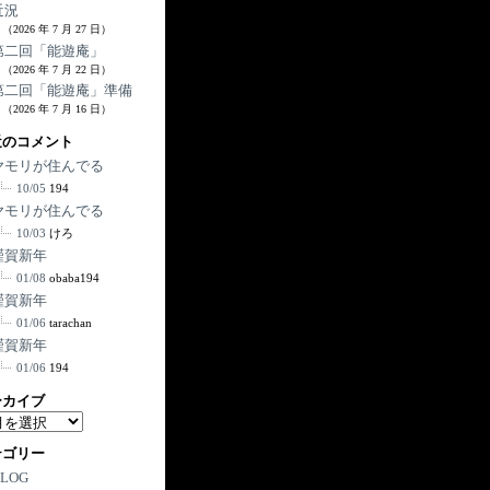
近況
（2026 年 7 月 27 日）
第二回「能遊庵」
（2026 年 7 月 22 日）
第二回「能遊庵」準備
（2026 年 7 月 16 日）
近のコメント
ヤモリが住んでる
10/05
194
ヤモリが住んでる
10/03
けろ
謹賀新年
01/08
obaba194
謹賀新年
01/06
tarachan
謹賀新年
01/06
194
ーカイブ
テゴリー
BLOG