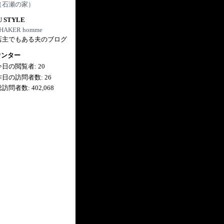
（石瀬の家）
U STYLE
HAKER homme
店主でもある夫のブログ
ウンター
今日の閲覧者:
20
昨日の訪問者数:
26
総訪問者数:
402,068