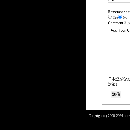
Remember per
Yes
No
Comment
ス
日本語が含
対策）
Copyright (c) 2008-2026 nous