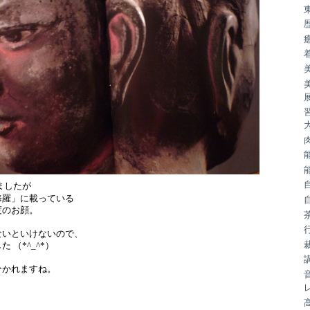
ましたが
修羅」に載っている
度のお顔。
ないといけないので、
 （*^_^*）
ひかれますね。