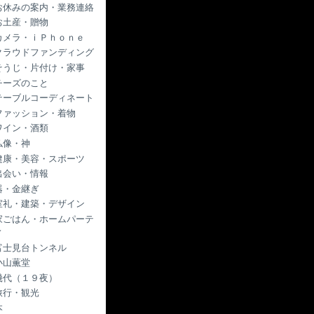
お休みの案内・業務連絡
お土産・贈物
カメラ・ｉＰｈｏｎｅ
クラウドファンディング
そうじ・片付け・家事
チーズのこと
テーブルコーディネート
ファッション・着物
ワイン・酒類
仏像・神
健康・美容・スポーツ
出会い・情報
器・金継ぎ
室礼・建築・デザイン
家ごはん・ホームパーテ
ィ
富士見台トンネル
小山薫堂
幾代（１９夜）
旅行・観光
本