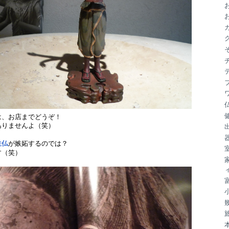
ブ
は、お店までどうぞ！
ありませんよ（笑）
生仏
が嫉妬するのでは？
す（笑）