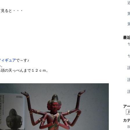
て見ると・・・
最
フィギュア
で～す♪
っ。
ら頭の天っぺんまで１２ｃｍ。
。
ア
ア
ー
カ
カ
イ