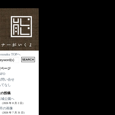
nousaku TOPへ
定ページ
NFO
お問い合せ
もてなし
近の投稿
古城公園へ
（2026 年 8 月 2 日）
7月の画像
（2026 年 7 月 31 日）