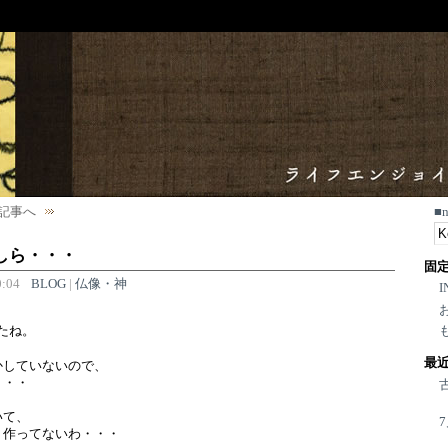
記事へ
■
しら・・・
固
:04
BLOG
|
仏像・神
I
たね。
最
かしていないので、
・・・
いて、
 作ってないわ・・・