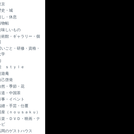
東京
歴史・城
癒し・休息
着物帖
美味しいもの
美術館・ギャラリー・個
展
習いごと・研修・資格・
大学
肉
能 ｓｔｙｌｅ
能遊庵
自己啓発
自然・季節・花
茶道・中国茶
行事・イベント
裁縫・手芸・仕覆
講座（ｎｏｕｓａｋｕ）
音楽・ＤＶＤ・映画・テ
レビ
高岡のゲストハウス