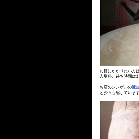
お目にかかりたい方
入場料、待ち時間は
お店のシンボルの
誕
と少々心配していま