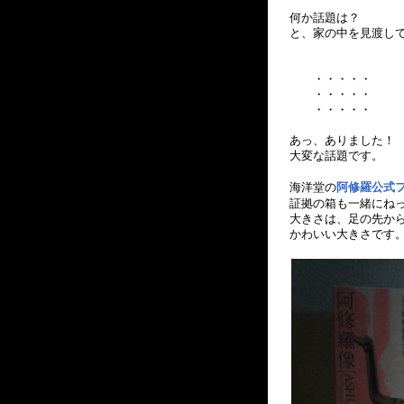
何か話題は？
と、家の中を見渡し
・・・・・
・・・・・
・・・・・
あっ、ありました！
大変な話題です。
海洋堂の
阿修羅公式
証拠の箱も一緒にね
大きさは、足の先か
かわいい大きさです