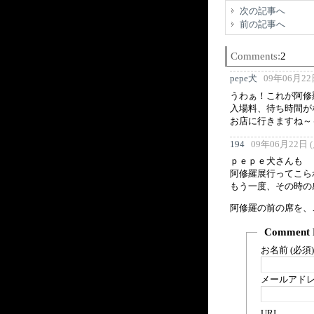
次の記事へ
前の記事へ
Comments:
2
pepe犬
09年06月22日
うわぁ！これが阿修
入場料、待ち時間が
お店に行きますね～
194
09年06月22日 (月
ｐｅｐｅ犬さんも
阿修羅展行ってこら
もう一度、その時の
阿修羅の前の席を、
Comment 
お名前 (必須)
メールアドレス
URI