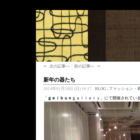
次の記事へ
前の記事へ
新年の器たち
2014年01月19日 (日) 16:17
BLOG
|
ファッション・
「
ｇｅｉｂｕｎ
ｇａｌｌｅｒｙ」にて開催されてい