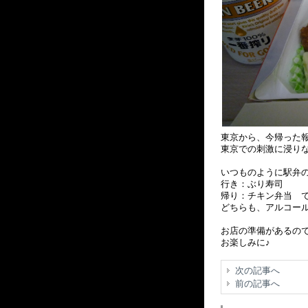
東京から、今帰った
東京での刺激に浸り
いつものように駅弁
行き：ぶり寿司
帰り：チキン弁当 
どちらも、アルコー
お店の準備があるの
お楽しみに♪
次の記事へ
前の記事へ