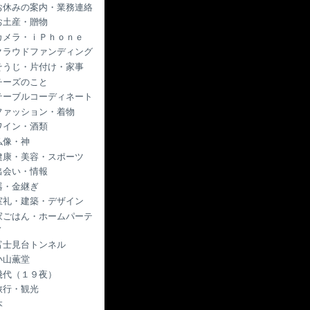
お休みの案内・業務連絡
お土産・贈物
カメラ・ｉＰｈｏｎｅ
クラウドファンディング
そうじ・片付け・家事
チーズのこと
テーブルコーディネート
ファッション・着物
ワイン・酒類
仏像・神
健康・美容・スポーツ
出会い・情報
器・金継ぎ
室礼・建築・デザイン
家ごはん・ホームパーテ
ィ
富士見台トンネル
小山薫堂
幾代（１９夜）
旅行・観光
本