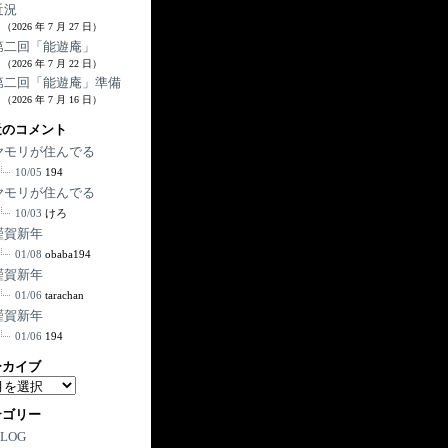
近況
（2026 年 7 月 27 日）
第二回「能遊庵」
（2026 年 7 月 22 日）
第二回「能遊庵」準備
（2026 年 7 月 16 日）
近のコメント
ヤモリが住んでる
10/05
194
ヤモリが住んでる
10/03
けろ
謹賀新年
01/08
obaba194
謹賀新年
01/06
tarachan
謹賀新年
01/06
194
ーカイブ
テゴリー
BLOG