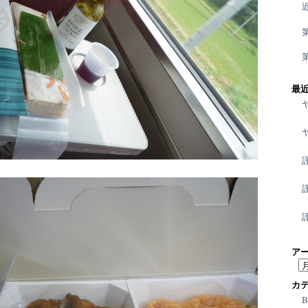
最
ア
ア
ー
カ
カ
イ