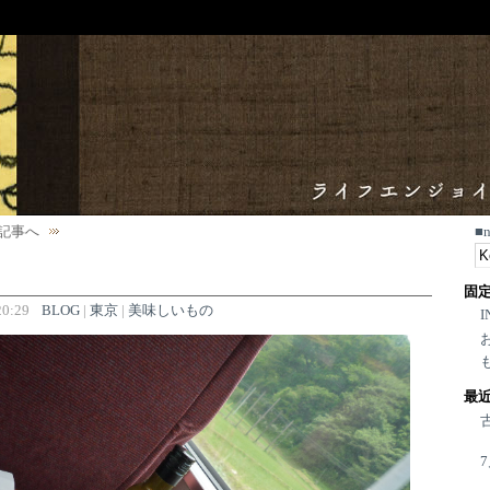
記事へ
■
固
0:29
BLOG
|
東京
|
美味しいもの
I
最