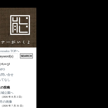
nousaku TOPへ
定ページ
NFO
お問い合せ
もてなし
近の投稿
古城公園へ
（2026 年 8 月 2 日）
7月の画像
（2026 年 7 月 31 日）