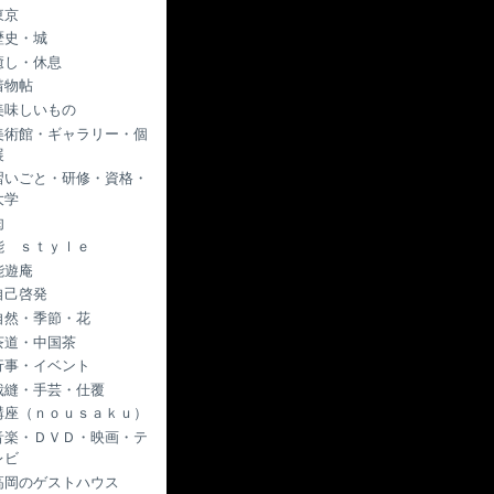
東京
歴史・城
癒し・休息
着物帖
美味しいもの
美術館・ギャラリー・個
展
習いごと・研修・資格・
大学
肉
能 ｓｔｙｌｅ
能遊庵
自己啓発
自然・季節・花
茶道・中国茶
行事・イベント
裁縫・手芸・仕覆
講座（ｎｏｕｓａｋｕ）
音楽・ＤＶＤ・映画・テ
レビ
高岡のゲストハウス