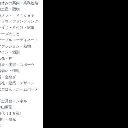
お休みの案内・業務連絡
お土産・贈物
カメラ・ｉＰｈｏｎｅ
クラウドファンディング
そうじ・片付け・家事
チーズのこと
テーブルコーディネート
ファッション・着物
ワイン・酒類
仏像・神
健康・美容・スポーツ
出会い・情報
器・金継ぎ
室礼・建築・デザイン
家ごはん・ホームパーテ
ィ
富士見台トンネル
小山薫堂
幾代（１９夜）
旅行・観光
本