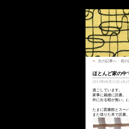
次の記事へ
前の
ほとんど家の中
2013年06月11日 (火) 0
過ごしています。
家事に裁縫に読書。
外に出る暇が無い。(-
たまに図書館とスー
また借りた本で読書