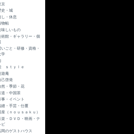
東京
歴史・城
癒し・休息
着物帖
美味しいもの
美術館・ギャラリー・個
展
習いごと・研修・資格・
大学
肉
能 ｓｔｙｌｅ
能遊庵
自己啓発
自然・季節・花
茶道・中国茶
行事・イベント
裁縫・手芸・仕覆
講座（ｎｏｕｓａｋｕ）
音楽・ＤＶＤ・映画・テ
レビ
高岡のゲストハウス