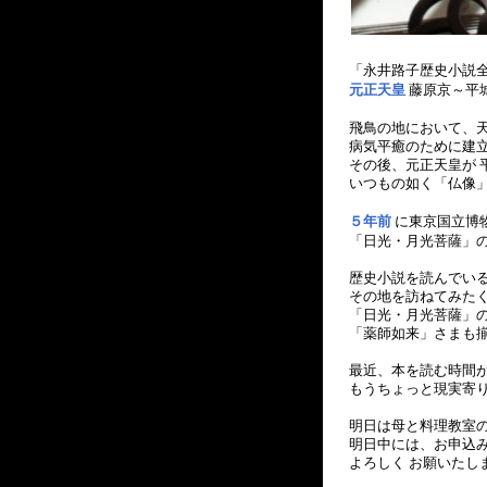
「永井路子歴史小説
元正天皇
藤原京～平
飛鳥の地において、
病気平癒のために建
その後、元正天皇が 
いつもの如く「仏像
５年前
に東京国立博
「日光・月光菩薩」の
歴史小説を読んでい
その地を訪ねてみた
「日光・月光菩薩」の
「薬師如来」さまも
最近、本を読む時間
もうちょっと現実寄り
明日は母と料理教室
明日中には、お申込
よろしく お願いたし