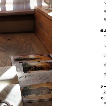
最
ア
ア
ー
カ
カ
イ