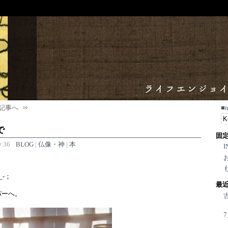
記事へ
■
で
固
:36
BLOG
|
仏像・神
|
本
I
_-；
最
パーへ。
。