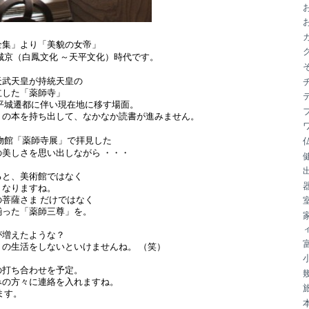
ブ
全集」より「美貌の女帝」
城京（白鳳文化 ～天平文化）時代です。
天武天皇が持統天皇の
立した「薬師寺」
平城遷都に伴い現在地に移す場面。
」の本を持ち出して、なかなか読書が進みません。
物館「薬師寺展」で拝見した
美しさを思い出しながら ・・・
ると、美術館ではなく
くなりますね。
菩薩さま だけではなく
揃った「薬師三尊」を。
が増えたような？
の生活をしないといけませんね。 （笑）
の打ち合わせを予定。
みの方々に連絡を入れますね。
ます。