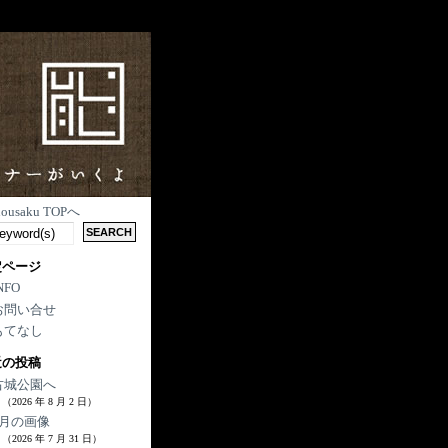
nousaku TOPへ
定ページ
NFO
お問い合せ
もてなし
近の投稿
古城公園へ
（2026 年 8 月 2 日）
7月の画像
（2026 年 7 月 31 日）