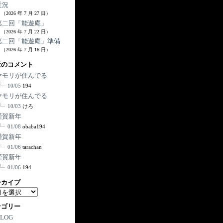
近況
（2026 年 7 月 27 日）
第二回「能遊庵」
（2026 年 7 月 22 日）
第二回「能遊庵」準備
（2026 年 7 月 16 日）
近のコメント
ヤモリが住んでる
10/05
194
ヤモリが住んでる
10/03
けろ
謹賀新年
01/08
obaba194
謹賀新年
01/06
tarachan
謹賀新年
01/06
194
ーカイブ
テゴリー
BLOG