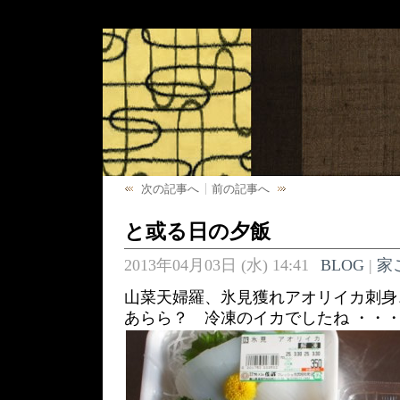
次の記事へ
前の記事へ
と或る日の夕飯
2013年04月03日 (水) 14:41
BLOG
|
家
山菜天婦羅、氷見獲れアオリイカ刺身
あらら？ 冷凍のイカでしたね ・・・