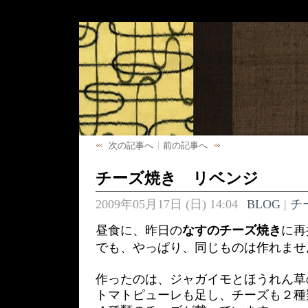
次の記事へ
前の記事へ
チーズ焼き リベンジ
2009年05月17日 (日) 14:04
BLOG
|
チ
昼食に、昨日の
なすのチーズ焼き
に再
でも、やっぱり、同じものは作れませ
作ったのは、ジャガイモとほうれん草
トマトピューレも足し、チーズも２種