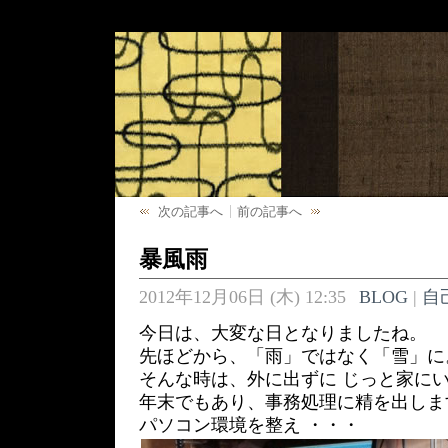
次の記事へ
前の記事へ
暴風雨
2012年12月06日 (木) 12:35
BLOG
|
自
今日は、大変な日となりましたね。
先ほどから、「雨」ではなく「雪」に
そんな時は、外に出ずに じっと家に
年末でもあり、事務処理に精を出しま
パソコン環境を整え ・・・