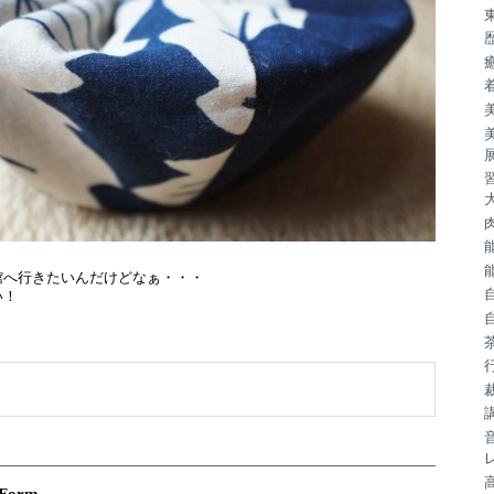
館へ行きたいんだけどなぁ・・・
い！
Form