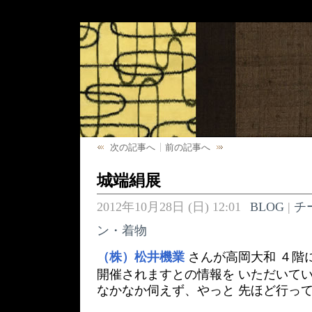
次の記事へ
前の記事へ
城端絹展
2012年10月28日 (日) 12:01
BLOG
|
チ
ン・着物
（株）松井機業
さんが高岡大和 ４階
開催されますとの情報を いただいて
なかなか伺えず、やっと 先ほど行っ