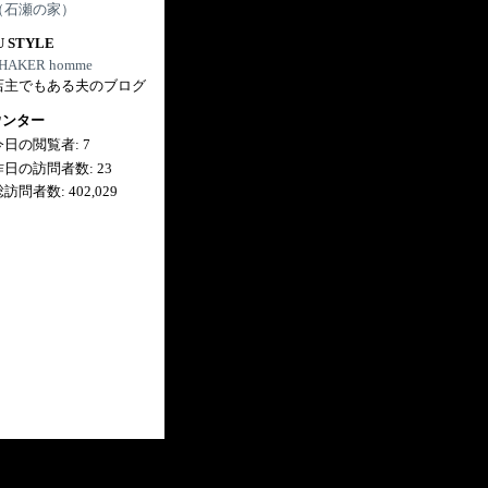
（石瀬の家）
U STYLE
HAKER homme
店主でもある夫のブログ
ウンター
今日の閲覧者:
7
昨日の訪問者数:
23
総訪問者数:
402,029