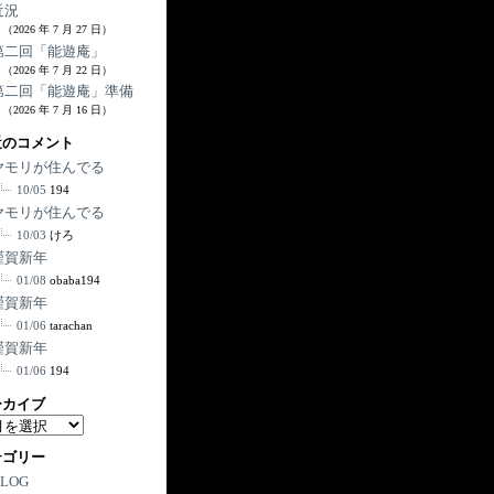
近況
（2026 年 7 月 27 日）
第二回「能遊庵」
（2026 年 7 月 22 日）
第二回「能遊庵」準備
（2026 年 7 月 16 日）
近のコメント
ヤモリが住んでる
10/05
194
ヤモリが住んでる
10/03
けろ
謹賀新年
01/08
obaba194
謹賀新年
01/06
tarachan
謹賀新年
01/06
194
ーカイブ
テゴリー
BLOG