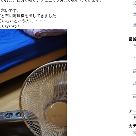
ないけど、自分が着たいチュニックみたいの作っています。
、寒いです。
ブと布団乾燥機を出してきました。
ていないというのに ・・・
たくないわ！
最
ア
ア
ー
カ
カ
イ