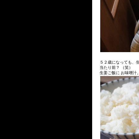
５２歳になっても、生
当たり前？ （笑）
生姜ご飯に お味噌汁