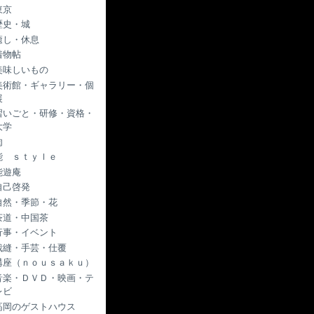
東京
歴史・城
癒し・休息
着物帖
美味しいもの
美術館・ギャラリー・個
展
習いごと・研修・資格・
大学
肉
能 ｓｔｙｌｅ
能遊庵
自己啓発
自然・季節・花
茶道・中国茶
行事・イベント
裁縫・手芸・仕覆
講座（ｎｏｕｓａｋｕ）
音楽・ＤＶＤ・映画・テ
レビ
高岡のゲストハウス