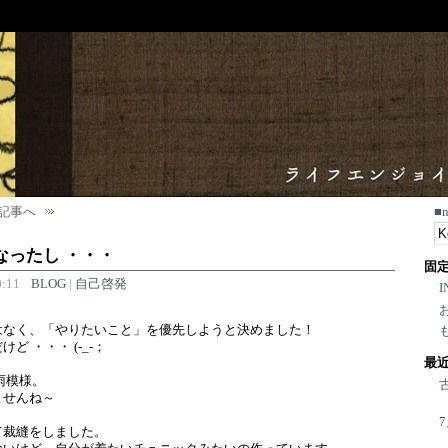
記事へ
■
なったし ・・・
固
:11
BLOG
|
自己啓発
I
？
はなく、「やりたいこと」を優先しようと決めました！
ど ・・・ (-_-；
最
雨模様。
ませんね～
て裁縫をしました。