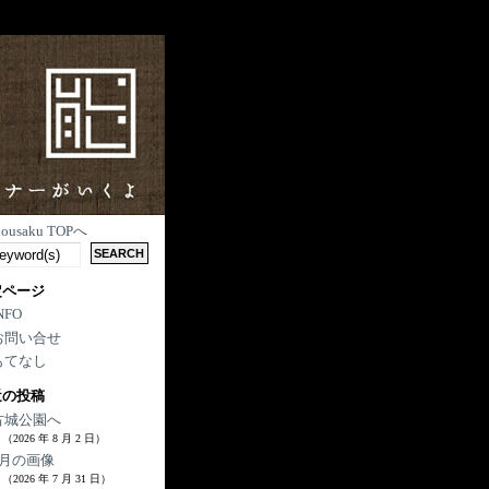
nousaku TOPへ
定ページ
NFO
お問い合せ
もてなし
近の投稿
古城公園へ
（2026 年 8 月 2 日）
7月の画像
（2026 年 7 月 31 日）