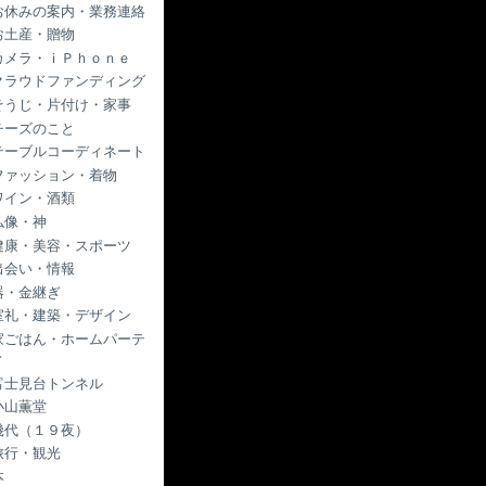
お休みの案内・業務連絡
お土産・贈物
カメラ・ｉＰｈｏｎｅ
クラウドファンディング
そうじ・片付け・家事
チーズのこと
テーブルコーディネート
ファッション・着物
ワイン・酒類
仏像・神
健康・美容・スポーツ
出会い・情報
器・金継ぎ
室礼・建築・デザイン
家ごはん・ホームパーテ
ィ
富士見台トンネル
小山薫堂
幾代（１９夜）
旅行・観光
本