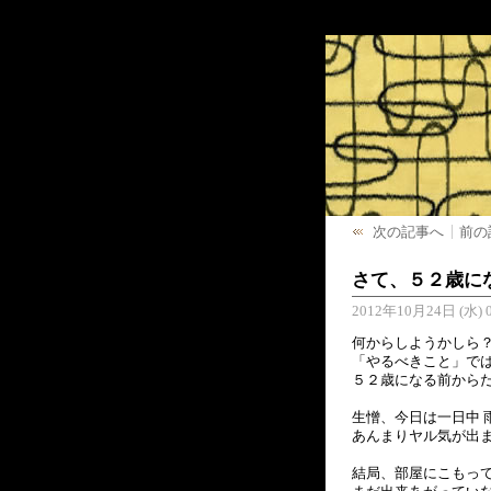
次の記事へ
前の
さて、５２歳に
2012年10月24日 (水) 0
何からしようかしら
「やるべきこと」で
５２歳になる前からだけ
生憎、今日は一日中 
あんまりヤル気が出
結局、部屋にこもっ