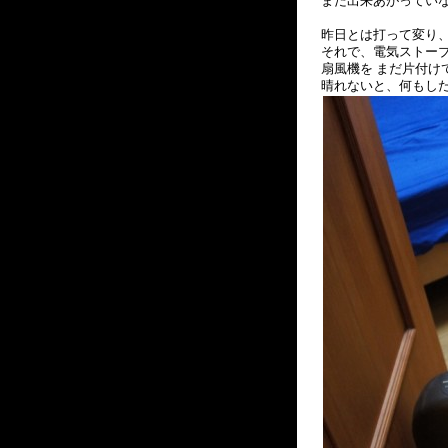
まだ出来あがってい
昨日とは打って変り
それで、電気ストー
扇風機を まだ片付け
晴れないと、何もし