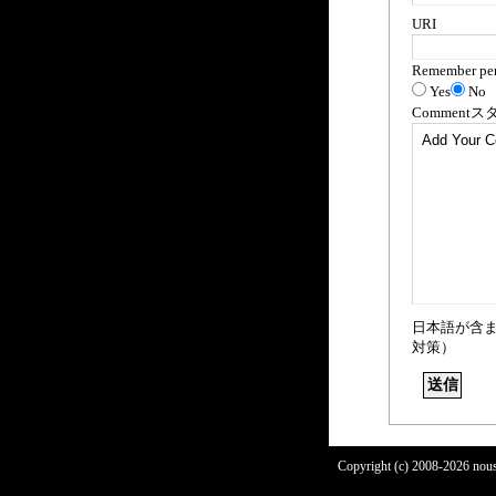
URI
Remember per
Yes
No
Comment
ス
日本語が含
対策）
Copyright (c) 2008-2026 nous