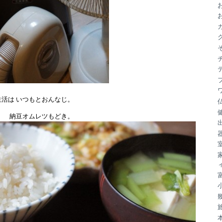
ブ
活は いつもとおんなじ。
。 納豆オムレツもどき。