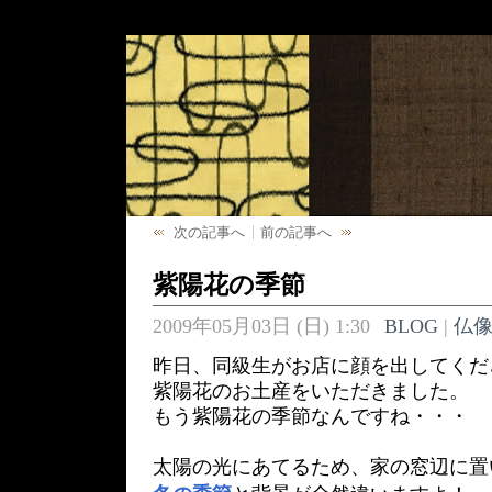
次の記事へ
前の記事へ
紫陽花の季節
2009年05月03日 (日) 1:30
BLOG
|
仏
昨日、同級生がお店に顔を出してくだ
紫陽花のお土産をいただきました。
もう紫陽花の季節なんですね・・・
太陽の光にあてるため、家の窓辺に置