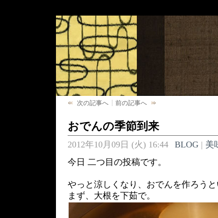
次の記事へ
前の記事へ
おでんの季節到来
2012年10月09日 (火) 16:44
BLOG
|
美
今日 二つ目の投稿です。
やっと涼しくなり、おでんを作ろうと
まず、大根を下茹で。