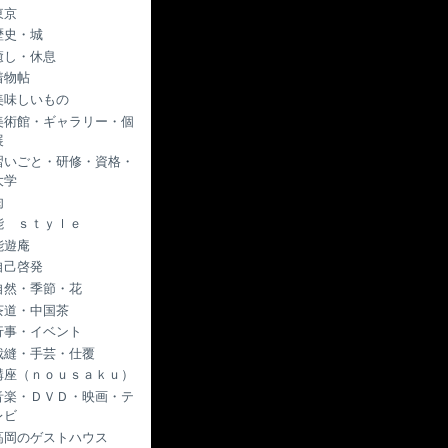
東京
歴史・城
癒し・休息
着物帖
美味しいもの
美術館・ギャラリー・個
展
習いごと・研修・資格・
大学
肉
能 ｓｔｙｌｅ
能遊庵
自己啓発
自然・季節・花
茶道・中国茶
行事・イベント
裁縫・手芸・仕覆
講座（ｎｏｕｓａｋｕ）
音楽・ＤＶＤ・映画・テ
レビ
高岡のゲストハウス