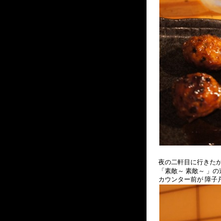
夜の二軒目に行きた
「素敵～ 素敵～ 」
カウンター前が 障子