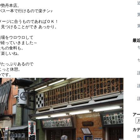
伊勢丹本店。
バス一本で行けるので楽チン♪
メージに合うものであればＯＫ！
見つけることができ あっかり。
売場をウロウロして
最
が経っていきました～
たちの食料も。
て楽しいね。
がたっぷりあるので
こっと休憩。
いです。
ア
ア
ー
カ
カ
イ