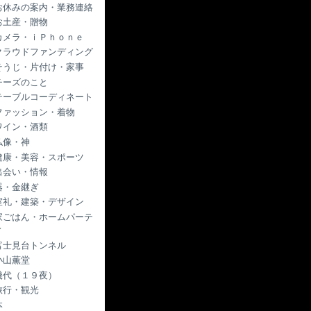
お休みの案内・業務連絡
お土産・贈物
カメラ・ｉＰｈｏｎｅ
クラウドファンディング
そうじ・片付け・家事
チーズのこと
テーブルコーディネート
ファッション・着物
ワイン・酒類
仏像・神
健康・美容・スポーツ
出会い・情報
器・金継ぎ
室礼・建築・デザイン
家ごはん・ホームパーテ
ィ
富士見台トンネル
小山薫堂
幾代（１９夜）
旅行・観光
本