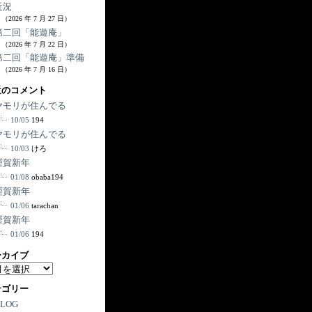
近況
（2026 年 7 月 27 日）
第二回「能遊庵」
（2026 年 7 月 22 日）
第二回「能遊庵」準備
（2026 年 7 月 16 日）
近のコメント
ヤモリが住んでる
10/05
194
ヤモリが住んでる
10/03
けろ
謹賀新年
01/08
obaba194
謹賀新年
01/06
tarachan
謹賀新年
01/06
194
ーカイブ
テゴリー
BLOG