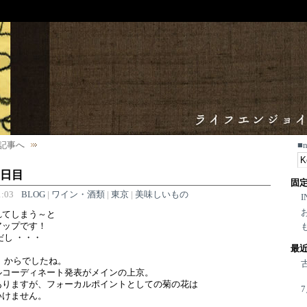
記事へ
■
二日目
固
:03
BLOG
|
ワイン・酒類
|
東京
|
美味しいもの
I
れてしまう～と
アップです！
だし ・・・
最
）からでしたね。
ルコーディネート発表がメインの上京。
ありますが、フォーカルポイントとしての菊の花は
いけません。