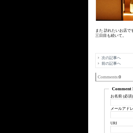
また 訪れたいお店で
三日目も続いて。
次の記事へ
前の記事へ
Comments:
0
Comment 
お名前 (必須)
メールアドレス
URI