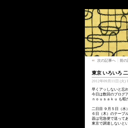
次の記事へ
前の
東京 いろいろ 
2012年09月11日 (火) 1
早くアッしないと忘
今日は数回のブログ
ｎｏｕｓａｋｕ も暇
二日目 ９月５日（水
６日（木）のテーブ
器は宅急便で送って
東京で調達しないと