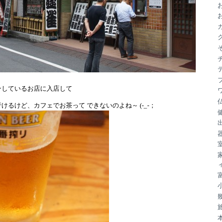
ブ
ンしているお店に入店して
けるけど、カフェでお茶って できないのよね～ (-_-；