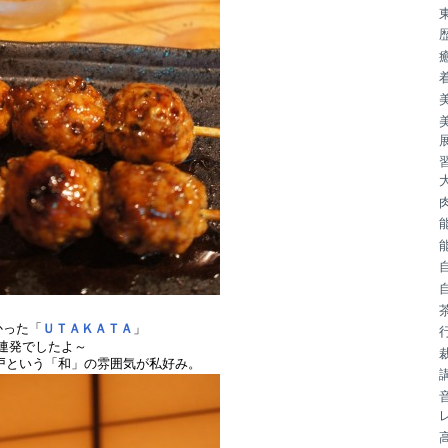
かった「
ＵＴＡＫＡＴＡ
」
の連発でしたよ～
戸という「和」の雰囲気が私好み。