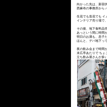
向かった先は、新宿
西麻布の事務所から 
生花でも造花でも イ
インテリア売り場で、
その後、地下食料品
あっという間に時間
明日のお酒も、息子
ほんと、デパ地下っ
夜の飲み会まで時間
末広亭あたりで ちょ
立ち飲み屋さんが多