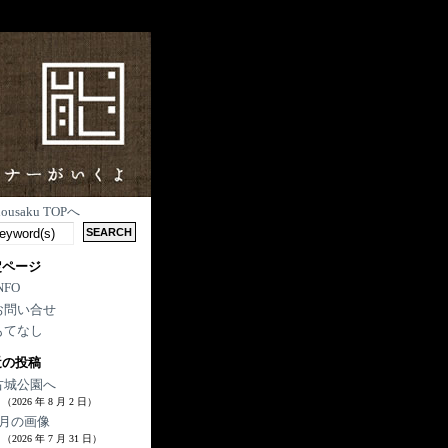
nousaku TOPへ
定ページ
NFO
お問い合せ
もてなし
近の投稿
古城公園へ
（2026 年 8 月 2 日）
7月の画像
（2026 年 7 月 31 日）