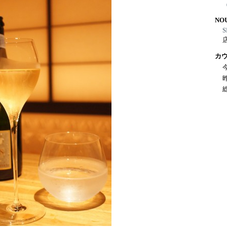
NO
S
カ