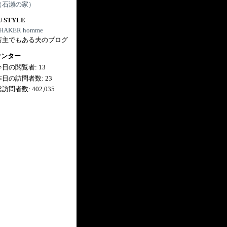
（石瀬の家）
U STYLE
HAKER homme
店主でもある夫のブログ
ウンター
今日の閲覧者:
13
昨日の訪問者数:
23
総訪問者数:
402,035