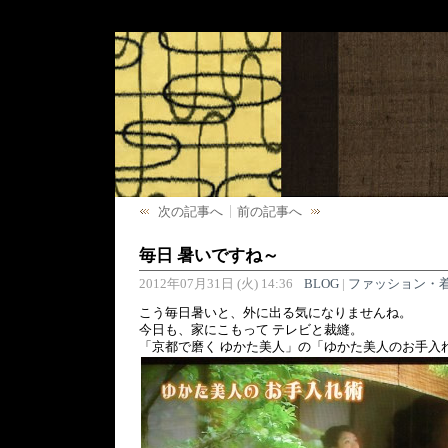
次の記事へ
前の記事へ
毎日 暑いですね～
2012年07月31日 (火) 14:36
BLOG
|
ファッション・
こう毎日暑いと、外に出る気になりませんね。
今日も、家にこもって テレビと裁縫。
「京都で磨く ゆかた美人」の「ゆかた美人のお手入