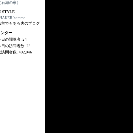
（石瀬の家）
U STYLE
HAKER homme
店主でもある夫のブログ
ウンター
今日の閲覧者:
24
昨日の訪問者数:
23
総訪問者数:
402,046