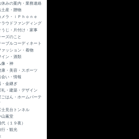
お休みの案内・業務連絡
お土産・贈物
カメラ・ｉＰｈｏｎｅ
クラウドファンディング
そうじ・片付け・家事
チーズのこと
テーブルコーディネート
ファッション・着物
ワイン・酒類
仏像・神
健康・美容・スポーツ
出会い・情報
器・金継ぎ
室礼・建築・デザイン
家ごはん・ホームパーテ
ィ
富士見台トンネル
小山薫堂
幾代（１９夜）
旅行・観光
本