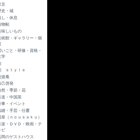
東京
歴史・城
癒し・休息
着物帖
美味しいもの
美術館・ギャラリー・個
展
習いごと・研修・資格・
大学
肉
能 ｓｔｙｌｅ
能遊庵
自己啓発
自然・季節・花
茶道・中国茶
行事・イベント
裁縫・手芸・仕覆
講座（ｎｏｕｓａｋｕ）
音楽・ＤＶＤ・映画・テ
レビ
高岡のゲストハウス