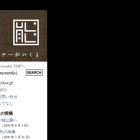
nousaku TOPへ
定ページ
NFO
お問い合せ
もてなし
近の投稿
古城公園へ
（2026 年 8 月 2 日）
7月の画像
（2026 年 7 月 31 日）