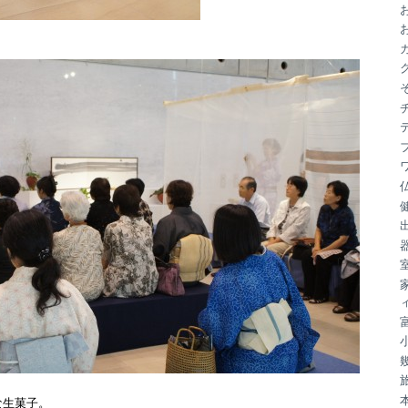
ブ
な生菓子。