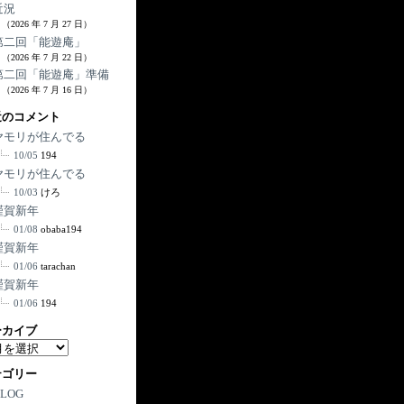
近況
（2026 年 7 月 27 日）
第二回「能遊庵」
（2026 年 7 月 22 日）
第二回「能遊庵」準備
（2026 年 7 月 16 日）
近のコメント
ヤモリが住んでる
10/05
194
ヤモリが住んでる
10/03
けろ
謹賀新年
01/08
obaba194
謹賀新年
01/06
tarachan
謹賀新年
01/06
194
ーカイブ
テゴリー
BLOG