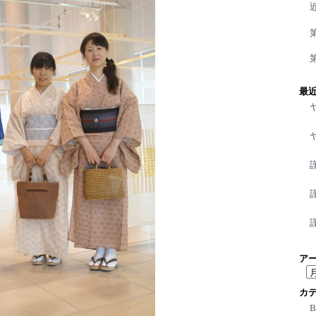
最
ア
ア
ー
カ
カ
イ