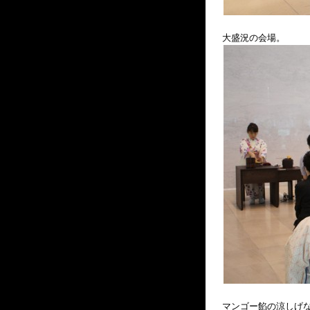
大盛況の会場。
マンゴー餡の涼しげ