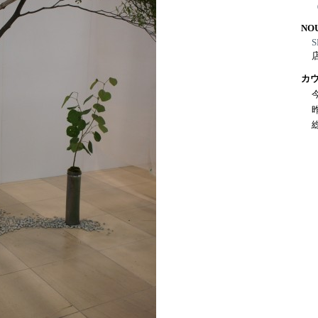
NO
S
カ