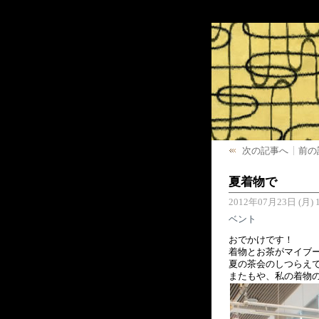
次の記事へ
前の
夏着物で
2012年07月23日 (月) 1
ベント
おでかけです！
着物とお茶がマイブ
夏の茶会のしつらえ
またもや、私の着物の丈