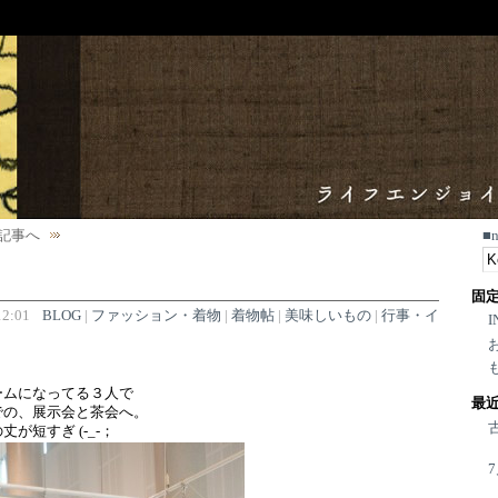
記事へ
■
固
2:01
BLOG
|
ファッション・着物
|
着物帖
|
美味しいもの
|
行事・イ
I
ームになってる３人で
最
での、展示会と茶会へ。
が短すぎ (-_-；