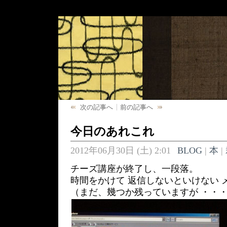
次の記事へ
前の記事へ
今日のあれこれ
2012年06月30日 (土) 2:01
BLOG
|
本
|
チーズ講座が終了し、一段落。
時間をかけて 返信しないといけない 
（まだ、幾つか残っていますが ・・